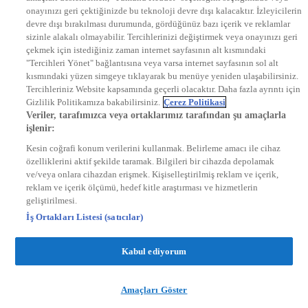
onayınızı geri çektiğinizde bu teknoloji devre dışı kalacaktır. İzleyicilerin
KRAL FM
KRAL POP
devre dışı bırakılması durumunda, gördüğünüz bazı içerik ve reklamlar
EKSEN
sizinle alakalı olmayabilir. Tercihlerinizi değiştirmek veya onayınızı geri
VOYAGE
çekmek için istediğiniz zaman internet sayfasının alt kısmındaki
DYG Dijital
"Tercihleri Yönet" bağlantısına veya varsa internet sayfasının sol alt
ntv.com.tr
kısmındaki yüzen simgeye tıklayarak bu menüye yeniden ulaşabilirsiniz.
ntvspor.net
Tercihleriniz Website kapsamında geçerli olacaktır. Daha fazla ayrıntı için
secim.ntv.com.tr
Gizlilik Politikamıza bakabilirsiniz.
Çerez Politikasi
startv.com.tr
Veriler, tarafımızca veya ortaklarımız tarafından şu amaçlarla
kralmuzik.com.tr
işlenir:
puhutv.com
Kesin coğrafi konum verilerini kullanmak. Belirleme amacı ile cihaz
özelliklerini aktif şekilde taramak. Bilgileri bir cihazda depolamak
ve/veya onlara cihazdan erişmek. Kişiselleştirilmiş reklam ve içerik,
reklam ve içerik ölçümü, hedef kitle araştırması ve hizmetlerin
geliştirilmesi.
İş Ortakları Listesi (satıcılar)
Kabul ediyorum
Amaçları Göster