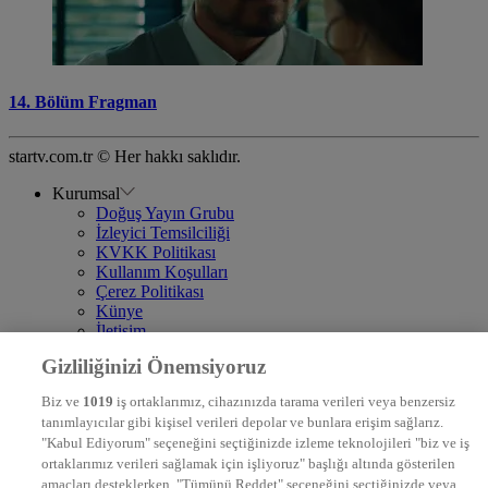
14. Bölüm Fragman
startv.com.tr © Her hakkı saklıdır.
Kurumsal
Doğuş Yayın Grubu
İzleyici Temsilciliği
KVKK Politikası
Kullanım Koşulları
Çerez Politikası
Künye
İletişim
Frekans
Gizliliğinizi Önemsiyoruz
DYG Televizyonlar
NTV
Biz ve
1019
iş ortaklarımız, cihazınızda tarama verileri veya benzersiz
STAR
tanımlayıcılar gibi kişisel verileri depolar ve bunlara erişim sağlarız.
EURO STAR
"Kabul Ediyorum" seçeneğini seçtiğinizde izleme teknolojileri "biz ve iş
KRAL POP TV
ortaklarımız verileri sağlamak için işliyoruz" başlığı altında gösterilen
DYG Radyolar
amaçları desteklerken, "Tümünü Reddet" seçeneğini seçtiğinizde veya
NTV RADYO