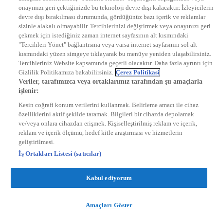
onayınızı geri çektiğinizde bu teknoloji devre dışı kalacaktır. İzleyicilerin
KRAL FM
KRAL POP
devre dışı bırakılması durumunda, gördüğünüz bazı içerik ve reklamlar
EKSEN
sizinle alakalı olmayabilir. Tercihlerinizi değiştirmek veya onayınızı geri
VOYAGE
çekmek için istediğiniz zaman internet sayfasının alt kısmındaki
DYG Dijital
"Tercihleri Yönet" bağlantısına veya varsa internet sayfasının sol alt
ntv.com.tr
kısmındaki yüzen simgeye tıklayarak bu menüye yeniden ulaşabilirsiniz.
ntvspor.net
Tercihleriniz Website kapsamında geçerli olacaktır. Daha fazla ayrıntı için
secim.ntv.com.tr
Gizlilik Politikamıza bakabilirsiniz.
Çerez Politikasi
startv.com.tr
Veriler, tarafımızca veya ortaklarımız tarafından şu amaçlarla
kralmuzik.com.tr
işlenir:
puhutv.com
Kesin coğrafi konum verilerini kullanmak. Belirleme amacı ile cihaz
özelliklerini aktif şekilde taramak. Bilgileri bir cihazda depolamak
ve/veya onlara cihazdan erişmek. Kişiselleştirilmiş reklam ve içerik,
reklam ve içerik ölçümü, hedef kitle araştırması ve hizmetlerin
geliştirilmesi.
İş Ortakları Listesi (satıcılar)
Kabul ediyorum
Amaçları Göster