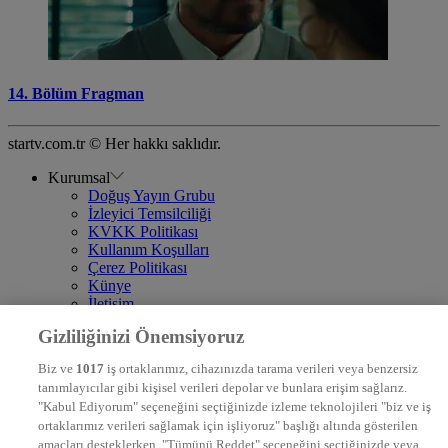
14. Bölüm Fragman
startv.com.tr © Her hakkı saklıdır.
Kurumsal
Doğuş Yayın Grubu
İzleyici Temsilciliği
KVKK Politikası
Kullanım Koşulları
Çerez Politikası
Künye
İletişim
Frekans
Gizliliğinizi Önemsiyoruz
DYG Televizyonlar
NTV
Biz ve
1017
iş ortaklarımız, cihazınızda tarama verileri veya benzersiz
STAR
tanımlayıcılar gibi kişisel verileri depolar ve bunlara erişim sağlarız.
EURO STAR
"Kabul Ediyorum" seçeneğini seçtiğinizde izleme teknolojileri "biz ve iş
KRAL POP TV
ortaklarımız verileri sağlamak için işliyoruz" başlığı altında gösterilen
DYG Radyolar
amaçları desteklerken, "Tümünü Reddet" seçeneğini seçtiğinizde veya
NTV RADYO