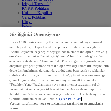
İzleyici Temsilciliği
KVKK Politikası
Kullanım Koşulları
Çerez Politikası
Künye
İletişim
Frekans
Gizliliğinizi Önemsiyoruz
DYG Televizyonlar
NTV
Biz ve
1019
iş ortaklarımız, cihazınızda tarama verileri veya benzersiz
STAR
tanımlayıcılar gibi kişisel verileri depolar ve bunlara erişim sağlarız.
EURO STAR
"Kabul Ediyorum" seçeneğini seçtiğinizde izleme teknolojileri "biz ve iş
KRAL POP TV
ortaklarımız verileri sağlamak için işliyoruz" başlığı altında gösterilen
DYG Radyolar
amaçları desteklerken, "Tümünü Reddet" seçeneğini seçtiğinizde veya
NTV RADYO
onayınızı geri çektiğinizde bu teknoloji devre dışı kalacaktır. İzleyicilerin
KRAL FM
KRAL POP
devre dışı bırakılması durumunda, gördüğünüz bazı içerik ve reklamlar
EKSEN
sizinle alakalı olmayabilir. Tercihlerinizi değiştirmek veya onayınızı geri
VOYAGE
çekmek için istediğiniz zaman internet sayfasının alt kısmındaki
DYG Dijital
"Tercihleri Yönet" bağlantısına veya varsa internet sayfasının sol alt
ntv.com.tr
kısmındaki yüzen simgeye tıklayarak bu menüye yeniden ulaşabilirsiniz.
ntvspor.net
Tercihleriniz Website kapsamında geçerli olacaktır. Daha fazla ayrıntı için
secim.ntv.com.tr
Gizlilik Politikamıza bakabilirsiniz.
Çerez Politikasi
startv.com.tr
Veriler, tarafımızca veya ortaklarımız tarafından şu amaçlarla
kralmuzik.com.tr
işlenir:
puhutv.com