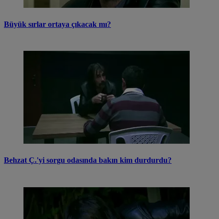
Büyük sırlar ortaya çıkacak mı?
Behzat Ç.'yi sorgu odasında bakın kim durdurdu?