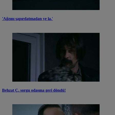
'Ağzını şapırdatmadan ye la.'
Behzat Ç. sorgu odasına geri döndü!