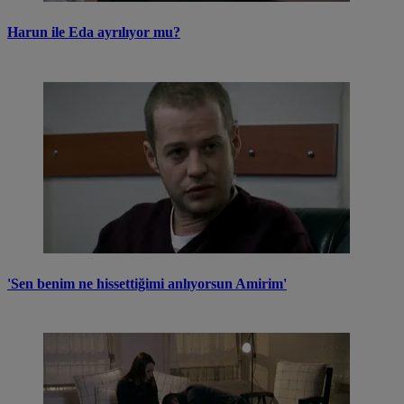
Harun ile Eda ayrılıyor mu?
'Sen benim ne hissettiğimi anlıyorsun Amirim'