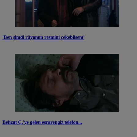
'Ben şimdi rüyamın resmini çekebilsem'
Behzat Ç.'ye gelen esrarengiz telefon...