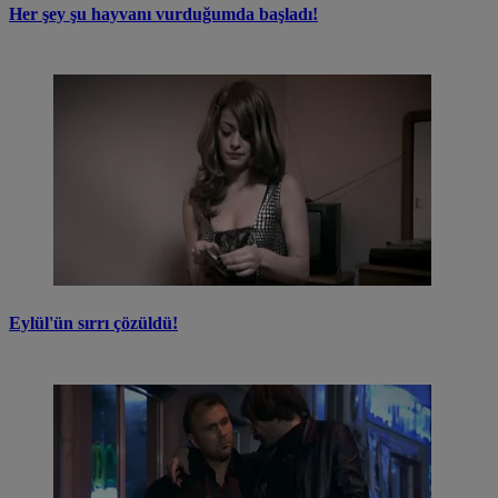
Her şey şu hayvanı vurduğumda başladı!
Eylül'ün sırrı çözüldü!