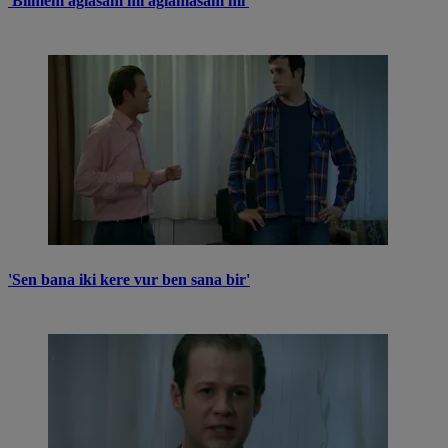
'Bilmem ağlasam mı ağlamasam mı'
'Sen bana iki kere vur ben sana bir'