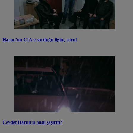
Harun'un CIA'e sorduğu ilginç soru!
Cevdet Harun'u nasıl şaşırttı?