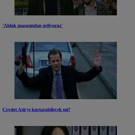
'Ahlak masasından geliyoruz'
Cevdet Aslı'yı kurtarabilecek mi?