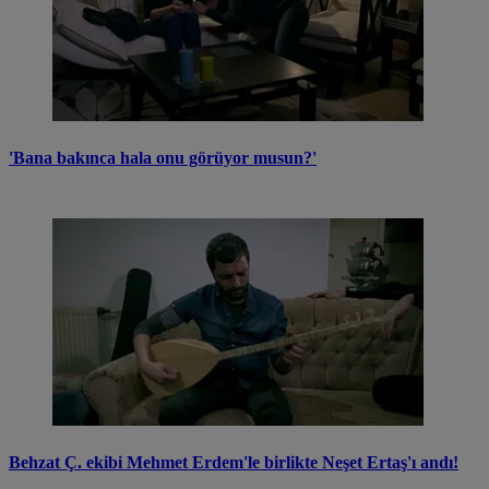
'Bana bakınca hala onu görüyor musun?'
Behzat Ç. ekibi Mehmet Erdem'le birlikte Neşet Ertaş'ı andı!