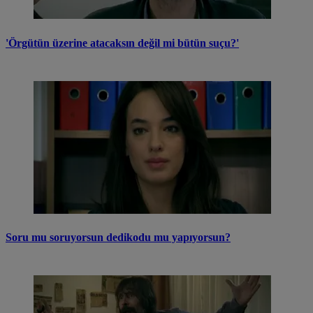
'Örgütün üzerine atacaksın değil mi bütün suçu?'
Soru mu soruyorsun dedikodu mu yapıyorsun?