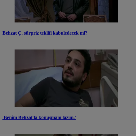
Behzat Ç. sürpriz teklifi kabuledecek mi?
'Benim Behzat'la konuşmam lazım.'