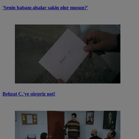
'Senin babanı alsalar sakin olur musun?'
Behzat Ç.'ye sürpriz not!