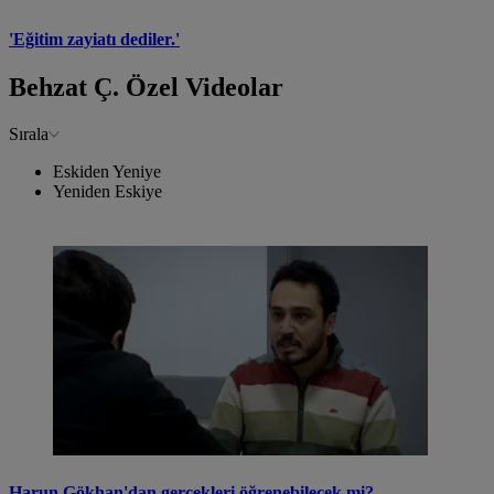
'Eğitim zayiatı dediler.'
Behzat Ç. Özel Videolar
Sırala
Eskiden Yeniye
Yeniden Eskiye
Harun Gökhan'dan gerçekleri öğrenebilecek mi?