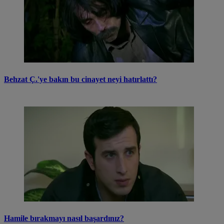
Behzat Ç.'ye bakın bu cinayet neyi hatırlattı?
Hamile bırakmayı nasıl başardınız?