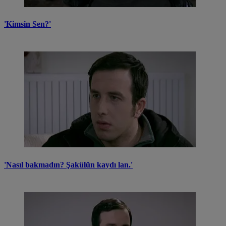
'Kimsin Sen?'
'Nasıl bakmadın? Şakülün kaydı lan.'