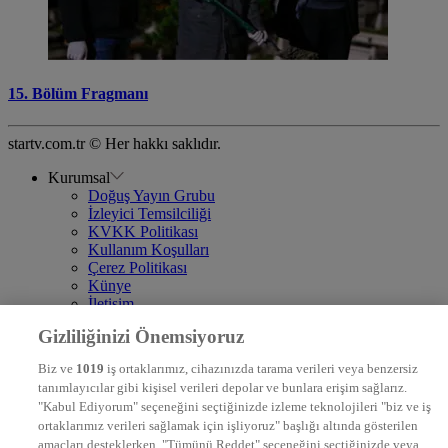
15. Bölüm Fragmanı
startv.com.tr © Her hakkı saklıdır.
Kurumsal
Doğuş Yayın Grubu
İzleyici Temsilciliği
KVKK Politikası
Kullanım Koşulları
Çerez Politikası
Künye
İletişim
Frekans
Gizliliğinizi Önemsiyoruz
DYG Televizyonlar
NTV
Biz ve
1019
iş ortaklarımız, cihazınızda tarama verileri veya benzersiz
STAR
tanımlayıcılar gibi kişisel verileri depolar ve bunlara erişim sağlarız.
EURO STAR
"Kabul Ediyorum" seçeneğini seçtiğinizde izleme teknolojileri "biz ve iş
KRAL POP TV
ortaklarımız verileri sağlamak için işliyoruz" başlığı altında gösterilen
DYG Radyolar
amaçları desteklerken, "Tümünü Reddet" seçeneğini seçtiğinizde veya
NTV RADYO