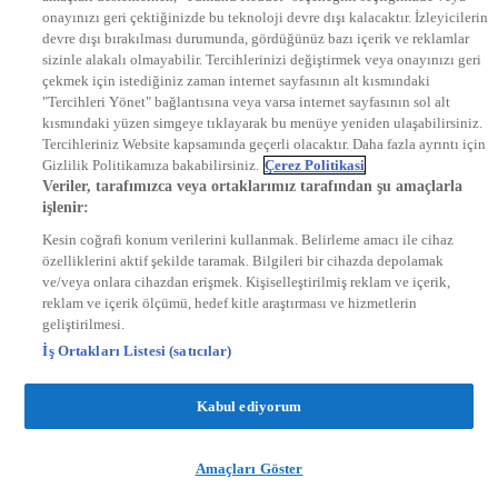
onayınızı geri çektiğinizde bu teknoloji devre dışı kalacaktır. İzleyicilerin
KRAL FM
KRAL POP
devre dışı bırakılması durumunda, gördüğünüz bazı içerik ve reklamlar
EKSEN
sizinle alakalı olmayabilir. Tercihlerinizi değiştirmek veya onayınızı geri
VOYAGE
çekmek için istediğiniz zaman internet sayfasının alt kısmındaki
DYG Dijital
"Tercihleri Yönet" bağlantısına veya varsa internet sayfasının sol alt
ntv.com.tr
kısmındaki yüzen simgeye tıklayarak bu menüye yeniden ulaşabilirsiniz.
ntvspor.net
Tercihleriniz Website kapsamında geçerli olacaktır. Daha fazla ayrıntı için
secim.ntv.com.tr
Gizlilik Politikamıza bakabilirsiniz.
Çerez Politikasi
startv.com.tr
Veriler, tarafımızca veya ortaklarımız tarafından şu amaçlarla
kralmuzik.com.tr
işlenir:
puhutv.com
Kesin coğrafi konum verilerini kullanmak. Belirleme amacı ile cihaz
özelliklerini aktif şekilde taramak. Bilgileri bir cihazda depolamak
ve/veya onlara cihazdan erişmek. Kişiselleştirilmiş reklam ve içerik,
reklam ve içerik ölçümü, hedef kitle araştırması ve hizmetlerin
geliştirilmesi.
İş Ortakları Listesi (satıcılar)
Kabul ediyorum
Amaçları Göster