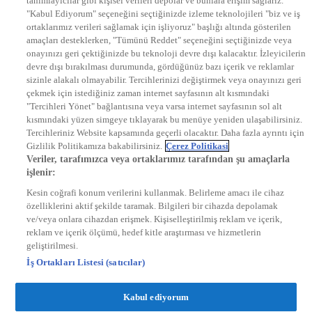
tanımlayıcılar gibi kişisel verileri depolar ve bunlara erişim sağlarız.
EURO STAR
"Kabul Ediyorum" seçeneğini seçtiğinizde izleme teknolojileri "biz ve iş
KRAL POP TV
ortaklarımız verileri sağlamak için işliyoruz" başlığı altında gösterilen
DYG Radyolar
amaçları desteklerken, "Tümünü Reddet" seçeneğini seçtiğinizde veya
NTV RADYO
onayınızı geri çektiğinizde bu teknoloji devre dışı kalacaktır. İzleyicilerin
KRAL FM
KRAL POP
devre dışı bırakılması durumunda, gördüğünüz bazı içerik ve reklamlar
EKSEN
sizinle alakalı olmayabilir. Tercihlerinizi değiştirmek veya onayınızı geri
VOYAGE
çekmek için istediğiniz zaman internet sayfasının alt kısmındaki
DYG Dijital
"Tercihleri Yönet" bağlantısına veya varsa internet sayfasının sol alt
ntv.com.tr
kısmındaki yüzen simgeye tıklayarak bu menüye yeniden ulaşabilirsiniz.
ntvspor.net
Tercihleriniz Website kapsamında geçerli olacaktır. Daha fazla ayrıntı için
secim.ntv.com.tr
Gizlilik Politikamıza bakabilirsiniz.
Çerez Politikasi
startv.com.tr
Veriler, tarafımızca veya ortaklarımız tarafından şu amaçlarla
kralmuzik.com.tr
işlenir:
puhutv.com
Kesin coğrafi konum verilerini kullanmak. Belirleme amacı ile cihaz
özelliklerini aktif şekilde taramak. Bilgileri bir cihazda depolamak
ve/veya onlara cihazdan erişmek. Kişiselleştirilmiş reklam ve içerik,
reklam ve içerik ölçümü, hedef kitle araştırması ve hizmetlerin
geliştirilmesi.
İş Ortakları Listesi (satıcılar)
Kabul ediyorum