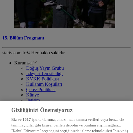
15. Bölüm Fragmanı
startv.com.tr © Her hakkı saklıdır.
Kurumsal
Doğuş Yayın Grubu
İzleyici Temsilciliği
KVKK Politikası
Kullanım Koşulları
Çerez Politikası
Künye
İletişim
Frekans
Gizliliğinizi Önemsiyoruz
DYG Televizyonlar
NTV
Biz ve
1017
iş ortaklarımız, cihazınızda tarama verileri veya benzersiz
STAR
tanımlayıcılar gibi kişisel verileri depolar ve bunlara erişim sağlarız.
EURO STAR
"Kabul Ediyorum" seçeneğini seçtiğinizde izleme teknolojileri "biz ve iş
KRAL POP TV