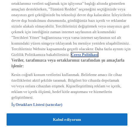
ortaklarımız verileri sağlamak için işliyoruz" başlığı altında gösterilen
DYG Radyolar
amaçları desteklerken, "Tümünü Reddet" seçeneğini seçtiğinizde veya
NTV RADYO
onayınızı geri çektiğinizde bu teknoloji devre dışı kalacaktır. İzleyicilerin
KRAL FM
KRAL POP
devre dışı bırakılması durumunda, gördüğünüz bazı içerik ve reklamlar
EKSEN
sizinle alakalı olmayabilir. Tercihlerinizi değiştirmek veya onayınızı geri
VOYAGE
çekmek için istediğiniz zaman internet sayfasının alt kısmındaki
DYG Dijital
"Tercihleri Yönet" bağlantısına veya varsa internet sayfasının sol alt
ntv.com.tr
kısmındaki yüzen simgeye tıklayarak bu menüye yeniden ulaşabilirsiniz.
ntvspor.net
Tercihleriniz Website kapsamında geçerli olacaktır. Daha fazla ayrıntı için
secim.ntv.com.tr
Gizlilik Politikamıza bakabilirsiniz.
Çerez Politikasi
startv.com.tr
Veriler, tarafımızca veya ortaklarımız tarafından şu amaçlarla
kralmuzik.com.tr
işlenir:
puhutv.com
Kesin coğrafi konum verilerini kullanmak. Belirleme amacı ile cihaz
özelliklerini aktif şekilde taramak. Bilgileri bir cihazda depolamak
ve/veya onlara cihazdan erişmek. Kişiselleştirilmiş reklam ve içerik,
reklam ve içerik ölçümü, hedef kitle araştırması ve hizmetlerin
geliştirilmesi.
İş Ortakları Listesi (satıcılar)
Kabul ediyorum