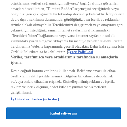
ortaklarımız verileri sağlamak için işliyoruz" başlığı altında gösterilen
DYG Radyolar
amaçları desteklerken, "Tümünü Reddet" seçeneğini seçtiğinizde veya
NTV RADYO
onayınızı geri çektiğinizde bu teknoloji devre dışı kalacaktır. İzleyicilerin
KRAL FM
KRAL POP
devre dışı bırakılması durumunda, gördüğünüz bazı içerik ve reklamlar
EKSEN
sizinle alakalı olmayabilir. Tercihlerinizi değiştirmek veya onayınızı geri
VOYAGE
çekmek için istediğiniz zaman internet sayfasının alt kısmındaki
DYG Dijital
"Tercihleri Yönet" bağlantısına veya varsa internet sayfasının sol alt
ntv.com.tr
kısmındaki yüzen simgeye tıklayarak bu menüye yeniden ulaşabilirsiniz.
ntvspor.net
Tercihleriniz Website kapsamında geçerli olacaktır. Daha fazla ayrıntı için
secim.ntv.com.tr
Gizlilik Politikamıza bakabilirsiniz.
Çerez Politikasi
startv.com.tr
Veriler, tarafımızca veya ortaklarımız tarafından şu amaçlarla
kralmuzik.com.tr
işlenir:
puhutv.com
Kesin coğrafi konum verilerini kullanmak. Belirleme amacı ile cihaz
özelliklerini aktif şekilde taramak. Bilgileri bir cihazda depolamak
ve/veya onlara cihazdan erişmek. Kişiselleştirilmiş reklam ve içerik,
reklam ve içerik ölçümü, hedef kitle araştırması ve hizmetlerin
geliştirilmesi.
İş Ortakları Listesi (satıcılar)
Kabul ediyorum