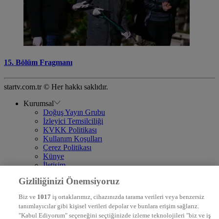
15. Bölüm Fragmanı
startv.com.tr © Her hakkı saklıdır.
Kurumsal
Doğuş Yayın Grubu
İzleyici Temsilciliği
KVKK Politikası
Kullanım Koşulları
Çerez Politikası
Künye
İletişim
Frekans
Gizliliğinizi Önemsiyoruz
DYG Televizyonlar
NTV
Biz ve
1017
iş ortaklarımız, cihazınızda tarama verileri veya benzersiz
STAR
tanımlayıcılar gibi kişisel verileri depolar ve bunlara erişim sağlarız.
EURO STAR
"Kabul Ediyorum" seçeneğini seçtiğinizde izleme teknolojileri "biz ve iş
KRAL POP TV