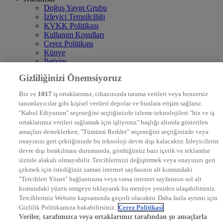
Doğuş Yayın Grubu
İzleyici Temsilciliği
KVKK Politikası
Kullanım Koşulları
Çerez Politikası
Künye
İletişim
Frekans
Gizliliğinizi Önemsiyoruz
DYG Televizyonlar
NTV
Biz ve
1017
iş ortaklarımız, cihazınızda tarama verileri veya benzersiz
STAR
tanımlayıcılar gibi kişisel verileri depolar ve bunlara erişim sağlarız.
EURO STAR
"Kabul Ediyorum" seçeneğini seçtiğinizde izleme teknolojileri "biz ve iş
KRAL POP TV
ortaklarımız verileri sağlamak için işliyoruz" başlığı altında gösterilen
DYG Radyolar
amaçları desteklerken, "Tümünü Reddet" seçeneğini seçtiğinizde veya
NTV RADYO
onayınızı geri çektiğinizde bu teknoloji devre dışı kalacaktır. İzleyicilerin
KRAL FM
KRAL POP
devre dışı bırakılması durumunda, gördüğünüz bazı içerik ve reklamlar
EKSEN
sizinle alakalı olmayabilir. Tercihlerinizi değiştirmek veya onayınızı geri
VOYAGE
çekmek için istediğiniz zaman internet sayfasının alt kısmındaki
DYG Dijital
"Tercihleri Yönet" bağlantısına veya varsa internet sayfasının sol alt
ntv.com.tr
kısmındaki yüzen simgeye tıklayarak bu menüye yeniden ulaşabilirsiniz.
ntvspor.net
Tercihleriniz Website kapsamında geçerli olacaktır. Daha fazla ayrıntı için
secim.ntv.com.tr
Gizlilik Politikamıza bakabilirsiniz.
Çerez Politikasi
startv.com.tr
Veriler, tarafımızca veya ortaklarımız tarafından şu amaçlarla
kralmuzik.com.tr