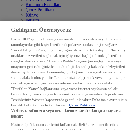
Kullanım Koşulları
Çerez Politikası
Künye
İletişim
Frekans
Gizliliğinizi Önemsiyoruz
DYG Televizyonlar
NTV
Biz ve
1017
iş ortaklarımız, cihazınızda tarama verileri veya benzersiz
STAR
tanımlayıcılar gibi kişisel verileri depolar ve bunlara erişim sağlarız.
EURO STAR
"Kabul Ediyorum" seçeneğini seçtiğinizde izleme teknolojileri "biz ve iş
KRAL POP TV
ortaklarımız verileri sağlamak için işliyoruz" başlığı altında gösterilen
DYG Radyolar
amaçları desteklerken, "Tümünü Reddet" seçeneğini seçtiğinizde veya
NTV RADYO
onayınızı geri çektiğinizde bu teknoloji devre dışı kalacaktır. İzleyicilerin
KRAL FM
KRAL POP
devre dışı bırakılması durumunda, gördüğünüz bazı içerik ve reklamlar
EKSEN
sizinle alakalı olmayabilir. Tercihlerinizi değiştirmek veya onayınızı geri
VOYAGE
çekmek için istediğiniz zaman internet sayfasının alt kısmındaki
DYG Dijital
"Tercihleri Yönet" bağlantısına veya varsa internet sayfasının sol alt
ntv.com.tr
kısmındaki yüzen simgeye tıklayarak bu menüye yeniden ulaşabilirsiniz.
ntvspor.net
Tercihleriniz Website kapsamında geçerli olacaktır. Daha fazla ayrıntı için
secim.ntv.com.tr
Gizlilik Politikamıza bakabilirsiniz.
Çerez Politikasi
startv.com.tr
Veriler, tarafımızca veya ortaklarımız tarafından şu amaçlarla
kralmuzik.com.tr
işlenir:
puhutv.com
Kesin coğrafi konum verilerini kullanmak. Belirleme amacı ile cihaz