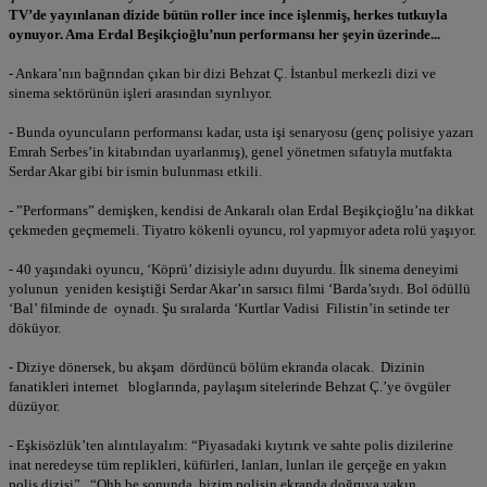
TV’de yayınlanan dizide bütün roller ince ince işlenmiş, herkes tutkuyla
oynuyor. Ama Erdal Beşikçioğlu’nun performansı her şeyin üzerinde...
- Ankara’nın bağrından çıkan bir dizi Behzat Ç. İstanbul merkezli dizi ve
sinema sektörünün işleri arasından sıyrılıyor.
- Bunda oyuncuların performansı kadar, usta işi senaryosu (genç polisiye yazarı
Emrah Serbes’in kitabından uyarlanmış), genel yönetmen sıfatıyla mutfakta
Serdar Akar gibi bir ismin bulunması etkili.
- ”Performans” demişken, kendisi de Ankaralı olan Erdal Beşikçioğlu’na dikkat
çekmeden geçmemeli. Tiyatro kökenli oyuncu, rol yapmıyor adeta rolü yaşıyor.
- 40 yaşındaki oyuncu, ‘Köprü’ dizisiyle adını duyurdu. İlk sinema deneyimi
yolunun yeniden kesiştiği Serdar Akar’ın sarsıcı filmi ‘Barda’sıydı. Bol ödüllü
‘Bal’ filminde de oynadı. Şu sıralarda ‘Kurtlar Vadisi Filistin’in setinde ter
döküyor.
- Diziye dönersek, bu akşam dördüncü bölüm ekranda olacak. Dizinin
fanatikleri internet bloglarında, paylaşım sitelerinde Behzat Ç.’ye övgüler
düzüyor.
- Eşkisözlük’ten alıntılayalım: “Piyasadaki kıytırık ve sahte polis dizilerine
inat neredeyse tüm replikleri, küfürleri, lanları, lunları ile gerçeğe en yakın
polis dizisi”, “Ohh be sonunda, bizim polisin ekranda doğruya yakın