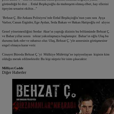
göründüğü bi dizi ... Erdal Beşikçioğlu da muhteşem olmuş elbet, hay ellerini
öpeyim senarist ekibin...”
‘Behzat Ç. Bir Ankara Polisiyesi’nde Erdal Beşikçioğlu’nun yanı sıra Ayça
Varlıer, Canan Ergüder, Ege Aydan, Seda Bakan ve Hakan Hatipoğlu rol alıyor.
Genel yönetmenliğini Serdar Akar’ın yaptığı dizinin bu bölümünde Behzat Ç.
ve Bahar yıllar sonra tekrar yakınlaşmaya başlamıştır. Bahar’ın oğlu Ulaş bu
durumu fark eder ve rahatsız olur. Ulaş, Behzat Ç.’yle annesinin görüşmesine
engel olmaya karar verir.
Cinayet Büroda Behzat Ç.’yi Mülkiye Müfettişi’ne ispiyonlayan kişinin kim
olduğu merak edilmektedir. Bu kişi sürpriz bir isim çıkacaktır.
Milliyet Cadde
Diğer Haberler