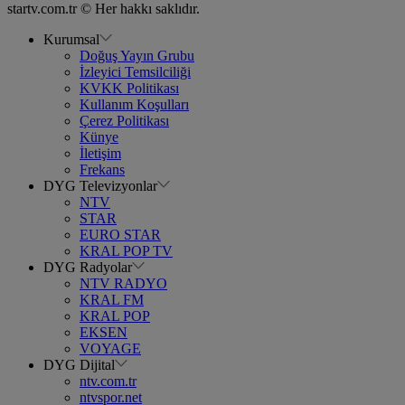
startv.com.tr © Her hakkı saklıdır.
Kurumsal
Doğuş Yayın Grubu
İzleyici Temsilciliği
KVKK Politikası
Kullanım Koşulları
Çerez Politikası
Künye
İletişim
Frekans
DYG Televizyonlar
NTV
STAR
EURO STAR
KRAL POP TV
DYG Radyolar
NTV RADYO
KRAL FM
KRAL POP
EKSEN
VOYAGE
DYG Dijital
ntv.com.tr
ntvspor.net