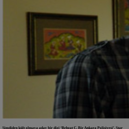
Şimdiden kült olmaya aday bir dizi ‘Behzat Ç. Bir Ankara Polisiyesi’. Star