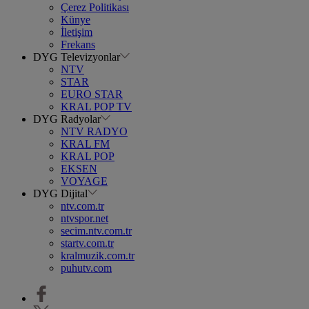
Çerez Politikası
Künye
İletişim
Frekans
DYG Televizyonlar
NTV
STAR
EURO STAR
KRAL POP TV
DYG Radyolar
NTV RADYO
KRAL FM
KRAL POP
EKSEN
VOYAGE
DYG Dijital
ntv.com.tr
ntvspor.net
secim.ntv.com.tr
startv.com.tr
kralmuzik.com.tr
puhutv.com