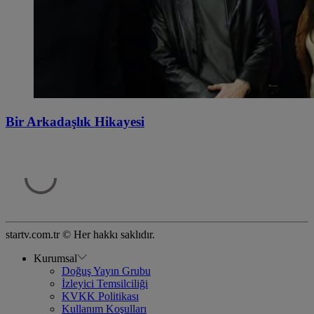
Bir Arkadaşlık Hikayesi
startv.com.tr © Her hakkı saklıdır.
Kurumsal
Doğuş Yayın Grubu
İzleyici Temsilciliği
KVKK Politikası
Kullanım Koşulları