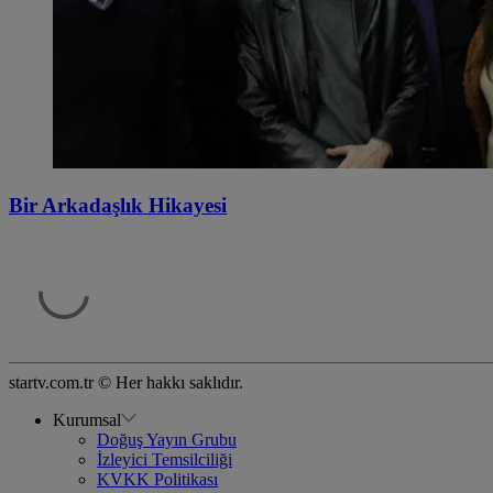
Bir Arkadaşlık Hikayesi
startv.com.tr © Her hakkı saklıdır.
Kurumsal
Doğuş Yayın Grubu
İzleyici Temsilciliği
KVKK Politikası