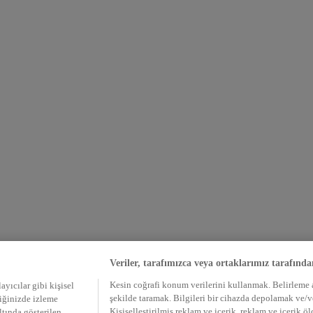
Veriler, tarafımızca veya ortaklarımız tarafında
Kesin coğrafi konum verilerini kullanmak. Belirleme am
ayıcılar gibi kişisel
şekilde taramak. Bilgileri bir cihazda depolamak ve/
tiğinizde izleme
Kişiselleştirilmiş reklam ve içerik, reklam ve içerik ö
altında gösterilen