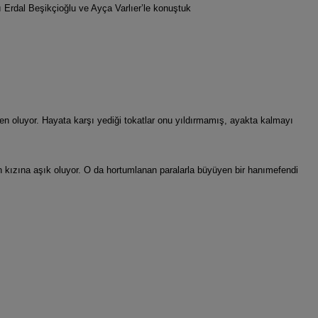
ı Erdal Beşikçioğlu ve Ayça Varlıer’le konuştuk
den oluyor. Hayata karşı yediği tokatlar onu yıldırmamış, ayakta kalmayı
ünün kızına aşık oluyor. O da hortumlanan paralarla büyüyen bir hanımefendi