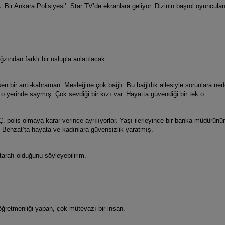
 Bir Ankara Polisiyesi’ Star TV’de ekranlara geliyor. Dizinin başrol oyuncular
zından farklı bir üslupla anlatılacak.
n bir anti-kahraman. Mesleğine çok bağlı. Bu bağlılık ailesiyle sorunlara ne
yerinde saymış. Çok sevdiği bir kızı var. Hayatta güvendiği bir tek o.
at Ç. polis olmaya karar verince ayrılıyorlar. Yaşı ilerleyince bir banka müdür
 Behzat’ta hayata ve kadınlara güvensizlik yaratmış.
arafı olduğunu söyleyebilirim.
ğretmenliği yapan, çok mütevazı bir insan.