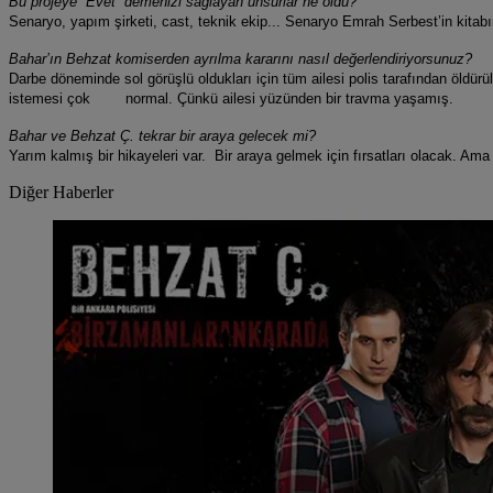
Bu projeye “Evet” demenizi sağlayan unsurlar ne oldu?
Senaryo, yapım şirketi, cast, teknik ekip... Senaryo Emrah Serbest’in kitabı
Bahar’ın Behzat komiserden ayrılma kararını nasıl değerlendiriyorsunuz?
Darbe döneminde sol görüşlü oldukları için tüm ailesi polis tarafından öldü
istemesi çok normal. Çünkü ailesi yüzünden bir travma yaşamış.
Bahar ve Behzat Ç. tekrar bir araya gelecek mi?
Yarım kalmış bir hikayeleri var. Bir araya gelmek için fırsatları olacak. Am
Diğer Haberler