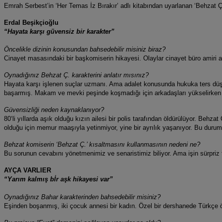
Emrah Serbest’in ‘Her Temas İz Bırakır’ adlı kitabından uyarlanan ‘Behzat Ç.
Erdal Beşikçioğlu
“Hayata karşı güvensiz bir karakter”
Öncelikle dizinin konusundan bahsedebilir misiniz biraz?
Cinayet masasındaki bir başkomiserin hikayesi. Olaylar cinayet büro amiri ağ
Oynadığınız Behzat Ç. karakterini anlatır mısınız?
Hayata karşı işlenen suçlar uzmanı. Ama adalet konusunda hukuka ters düşe
başarmış. Makam ve mevki peşinde koşmadığı için arkadaşları yükselirken o 
Güvensizliği neden kaynaklanıyor?
80‘li yıllarda aşık olduğu kızın ailesi bir polis tarafından öldürülüyor. Behz
olduğu için memur maaşıyla yetinmiyor, yine bir ayrılık yaşanıyor. Bu durum
Behzat komiserin ‘Behzat Ç.’ kısaltmasını kullanmasının nedeni ne?
Bu sorunun cevabını yönetmenimiz ve senaristimiz biliyor. Ama işin sürpriz t
AYÇA VARLIER
“Yarım kalmış bİr aşk hikayesi var”
Oynadığınız Bahar karakterinden bahsedebilir misiniz?
Eşinden boşanmış, iki çocuk annesi bir kadın. Özel bir dershanede Türkçe ö