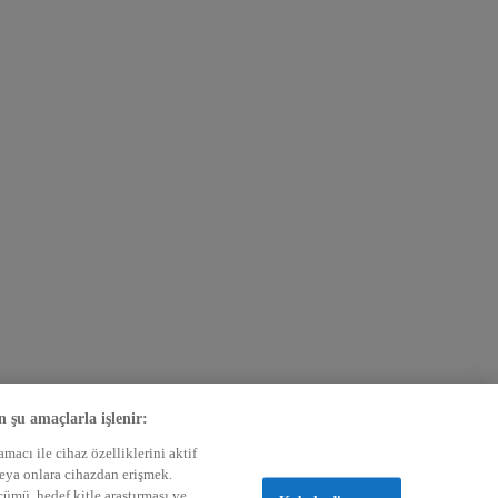
n şu amaçlarla işlenir:
acı ile cihaz özelliklerini aktif
veya onlara cihazdan erişmek.
lçümü, hedef kitle araştırması ve