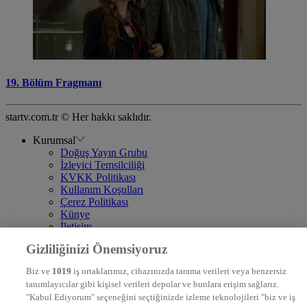
19. Bölüm Fragmanı
startv.com.tr © Her hakkı saklıdır.
Kurumsal
Doğuş Yayın Grubu
İzleyici Temsilciliği
KVKK Politikası
Kullanım Koşulları
Çerez Politikası
Künye
İletişim
Frekans
Gizliliğinizi Önemsiyoruz
DYG Televizyonlar
NTV
Biz ve
1019
iş ortaklarımız, cihazınızda tarama verileri veya benzersiz
STAR
tanımlayıcılar gibi kişisel verileri depolar ve bunlara erişim sağlarız.
EURO STAR
"Kabul Ediyorum" seçeneğini seçtiğinizde izleme teknolojileri "biz ve iş
KRAL POP TV