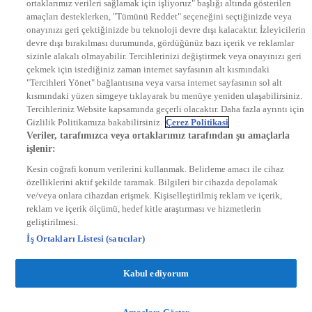
ortaklarımız verileri sağlamak için işliyoruz" başlığı altında gösterilen
DYG Radyolar
amaçları desteklerken, "Tümünü Reddet" seçeneğini seçtiğinizde veya
NTV RADYO
onayınızı geri çektiğinizde bu teknoloji devre dışı kalacaktır. İzleyicilerin
KRAL FM
KRAL POP
devre dışı bırakılması durumunda, gördüğünüz bazı içerik ve reklamlar
EKSEN
sizinle alakalı olmayabilir. Tercihlerinizi değiştirmek veya onayınızı geri
VOYAGE
çekmek için istediğiniz zaman internet sayfasının alt kısmındaki
DYG Dijital
"Tercihleri Yönet" bağlantısına veya varsa internet sayfasının sol alt
ntv.com.tr
kısmındaki yüzen simgeye tıklayarak bu menüye yeniden ulaşabilirsiniz.
ntvspor.net
Tercihleriniz Website kapsamında geçerli olacaktır. Daha fazla ayrıntı için
secim.ntv.com.tr
Gizlilik Politikamıza bakabilirsiniz.
Çerez Politikasi
startv.com.tr
Veriler, tarafımızca veya ortaklarımız tarafından şu amaçlarla
kralmuzik.com.tr
işlenir:
puhutv.com
Kesin coğrafi konum verilerini kullanmak. Belirleme amacı ile cihaz
özelliklerini aktif şekilde taramak. Bilgileri bir cihazda depolamak
ve/veya onlara cihazdan erişmek. Kişiselleştirilmiş reklam ve içerik,
reklam ve içerik ölçümü, hedef kitle araştırması ve hizmetlerin
geliştirilmesi.
İş Ortakları Listesi (satıcılar)
Kabul ediyorum