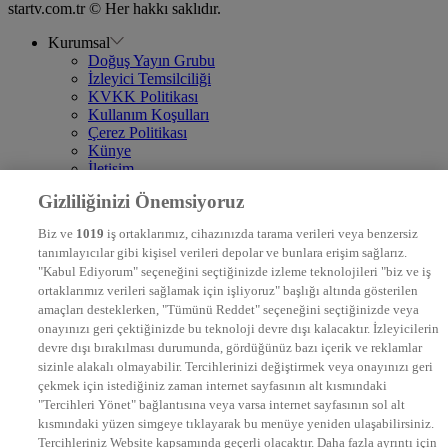
startv.com.tr © Her hakkı saklıdır.
Kurumsal
Doğuş Yayın Grubu
İzleyici Temsilciliği
KVKK Politikası
Kullanım Koşulları
Çerez Politikası
Künye
İletişim
Frekans
Gizliliğinizi Önemsiyoruz
DYG Televizyonlar
NTV
Biz ve
1019
iş ortaklarımız, cihazınızda tarama verileri veya benzersiz
STAR
tanımlayıcılar gibi kişisel verileri depolar ve bunlara erişim sağlarız.
EURO STAR
"Kabul Ediyorum" seçeneğini seçtiğinizde izleme teknolojileri "biz ve iş
KRAL POP TV
ortaklarımız verileri sağlamak için işliyoruz" başlığı altında gösterilen
DYG Radyolar
amaçları desteklerken, "Tümünü Reddet" seçeneğini seçtiğinizde veya
NTV RADYO
onayınızı geri çektiğinizde bu teknoloji devre dışı kalacaktır. İzleyicilerin
KRAL FM
KRAL POP
devre dışı bırakılması durumunda, gördüğünüz bazı içerik ve reklamlar
EKSEN
sizinle alakalı olmayabilir. Tercihlerinizi değiştirmek veya onayınızı geri
VOYAGE
çekmek için istediğiniz zaman internet sayfasının alt kısmındaki
DYG Dijital
"Tercihleri Yönet" bağlantısına veya varsa internet sayfasının sol alt
ntv.com.tr
kısmındaki yüzen simgeye tıklayarak bu menüye yeniden ulaşabilirsiniz.
ntvspor.net
Tercihleriniz Website kapsamında geçerli olacaktır. Daha fazla ayrıntı için