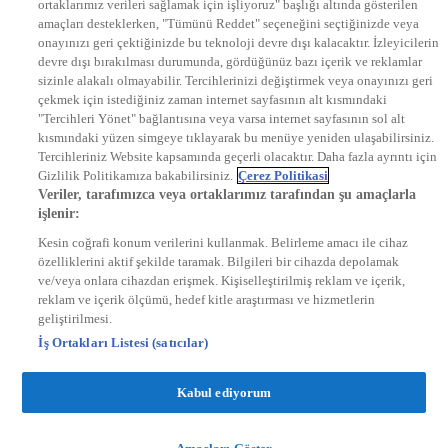
ortaklarımız verileri sağlamak için işliyoruz" başlığı altında gösterilen
DYG Radyolar
amaçları desteklerken, "Tümünü Reddet" seçeneğini seçtiğinizde veya
NTV RADYO
onayınızı geri çektiğinizde bu teknoloji devre dışı kalacaktır. İzleyicilerin
KRAL FM
KRAL POP
devre dışı bırakılması durumunda, gördüğünüz bazı içerik ve reklamlar
EKSEN
sizinle alakalı olmayabilir. Tercihlerinizi değiştirmek veya onayınızı geri
VOYAGE
çekmek için istediğiniz zaman internet sayfasının alt kısmındaki
DYG Dijital
"Tercihleri Yönet" bağlantısına veya varsa internet sayfasının sol alt
ntv.com.tr
kısmındaki yüzen simgeye tıklayarak bu menüye yeniden ulaşabilirsiniz.
ntvspor.net
Tercihleriniz Website kapsamında geçerli olacaktır. Daha fazla ayrıntı için
secim.ntv.com.tr
Gizlilik Politikamıza bakabilirsiniz.
Çerez Politikasi
startv.com.tr
Veriler, tarafımızca veya ortaklarımız tarafından şu amaçlarla
kralmuzik.com.tr
işlenir:
puhutv.com
Kesin coğrafi konum verilerini kullanmak. Belirleme amacı ile cihaz
özelliklerini aktif şekilde taramak. Bilgileri bir cihazda depolamak
ve/veya onlara cihazdan erişmek. Kişiselleştirilmiş reklam ve içerik,
reklam ve içerik ölçümü, hedef kitle araştırması ve hizmetlerin
geliştirilmesi.
İş Ortakları Listesi (satıcılar)
Kabul ediyorum