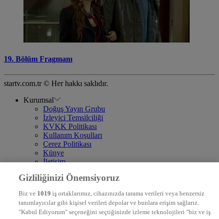
19. Bölüm Fragmanı
startv.com.tr © Her hakkı saklıdır.
Kurumsal
Doğuş Yayın Grubu
İzleyici Temsilciliği
KVKK Politikası
Kullanım Koşulları
Çerez Politikası
Künye
İletişim
Frekans
Gizliliğinizi Önemsiyoruz
DYG Televizyonlar
NTV
Biz ve
1019
iş ortaklarımız, cihazınızda tarama verileri veya benzersiz
STAR
tanımlayıcılar gibi kişisel verileri depolar ve bunlara erişim sağlarız.
EURO STAR
"Kabul Ediyorum" seçeneğini seçtiğinizde izleme teknolojileri "biz ve iş
KRAL POP TV