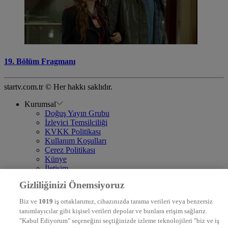
19. Bölüm Fragmanı
startv.com.tr © Her hakkı saklıdır.
Kurumsal
Doğuş Yayın Grubu
İzleyici Temsilciliği
KVKK Politikası
Kullanım Koşulları
Çerez Politikası
Künye
İletişim
Frekans
Gizliliğinizi Önemsiyoruz
DYG Televizyonlar
NTV
Biz ve
1019
iş ortaklarımız, cihazınızda tarama verileri veya benzersiz
STAR
tanımlayıcılar gibi kişisel verileri depolar ve bunlara erişim sağlarız.
EURO STAR
"Kabul Ediyorum" seçeneğini seçtiğinizde izleme teknolojileri "biz ve iş
KRAL POP TV