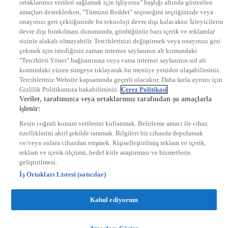
ortaklarımız verileri sağlamak için işliyoruz" başlığı altında gösterilen
DYG Radyolar
amaçları desteklerken, "Tümünü Reddet" seçeneğini seçtiğinizde veya
NTV RADYO
onayınızı geri çektiğinizde bu teknoloji devre dışı kalacaktır. İzleyicilerin
KRAL FM
KRAL POP
devre dışı bırakılması durumunda, gördüğünüz bazı içerik ve reklamlar
EKSEN
sizinle alakalı olmayabilir. Tercihlerinizi değiştirmek veya onayınızı geri
VOYAGE
çekmek için istediğiniz zaman internet sayfasının alt kısmındaki
DYG Dijital
"Tercihleri Yönet" bağlantısına veya varsa internet sayfasının sol alt
ntv.com.tr
kısmındaki yüzen simgeye tıklayarak bu menüye yeniden ulaşabilirsiniz.
ntvspor.net
Tercihleriniz Website kapsamında geçerli olacaktır. Daha fazla ayrıntı için
secim.ntv.com.tr
Gizlilik Politikamıza bakabilirsiniz.
Çerez Politikasi
startv.com.tr
Veriler, tarafımızca veya ortaklarımız tarafından şu amaçlarla
kralmuzik.com.tr
işlenir:
puhutv.com
Kesin coğrafi konum verilerini kullanmak. Belirleme amacı ile cihaz
özelliklerini aktif şekilde taramak. Bilgileri bir cihazda depolamak
ve/veya onlara cihazdan erişmek. Kişiselleştirilmiş reklam ve içerik,
reklam ve içerik ölçümü, hedef kitle araştırması ve hizmetlerin
geliştirilmesi.
İş Ortakları Listesi (satıcılar)
Kabul ediyorum