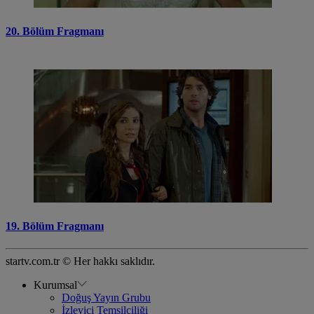
20. Bölüm Fragmanı
19. Bölüm Fragmanı
startv.com.tr © Her hakkı saklıdır.
Kurumsal
Doğuş Yayın Grubu
İzleyici Temsilciliği