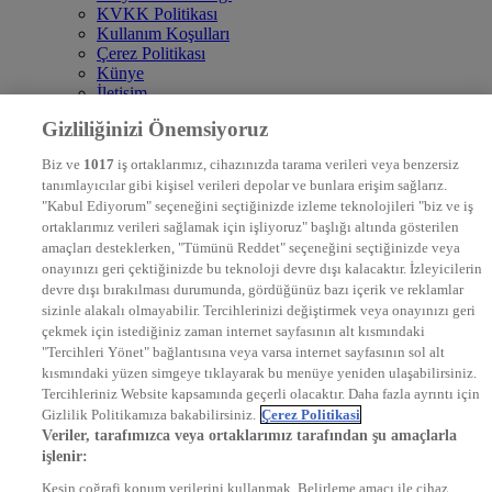
KVKK Politikası
Kullanım Koşulları
Çerez Politikası
Künye
İletişim
Frekans
Gizliliğinizi Önemsiyoruz
DYG Televizyonlar
NTV
Biz ve
1017
iş ortaklarımız, cihazınızda tarama verileri veya benzersiz
STAR
tanımlayıcılar gibi kişisel verileri depolar ve bunlara erişim sağlarız.
EURO STAR
"Kabul Ediyorum" seçeneğini seçtiğinizde izleme teknolojileri "biz ve iş
KRAL POP TV
ortaklarımız verileri sağlamak için işliyoruz" başlığı altında gösterilen
DYG Radyolar
amaçları desteklerken, "Tümünü Reddet" seçeneğini seçtiğinizde veya
NTV RADYO
onayınızı geri çektiğinizde bu teknoloji devre dışı kalacaktır. İzleyicilerin
KRAL FM
KRAL POP
devre dışı bırakılması durumunda, gördüğünüz bazı içerik ve reklamlar
EKSEN
sizinle alakalı olmayabilir. Tercihlerinizi değiştirmek veya onayınızı geri
VOYAGE
çekmek için istediğiniz zaman internet sayfasının alt kısmındaki
DYG Dijital
"Tercihleri Yönet" bağlantısına veya varsa internet sayfasının sol alt
ntv.com.tr
kısmındaki yüzen simgeye tıklayarak bu menüye yeniden ulaşabilirsiniz.
ntvspor.net
Tercihleriniz Website kapsamında geçerli olacaktır. Daha fazla ayrıntı için
secim.ntv.com.tr
Gizlilik Politikamıza bakabilirsiniz.
Çerez Politikasi
startv.com.tr
Veriler, tarafımızca veya ortaklarımız tarafından şu amaçlarla
kralmuzik.com.tr
işlenir:
puhutv.com
Kesin coğrafi konum verilerini kullanmak. Belirleme amacı ile cihaz