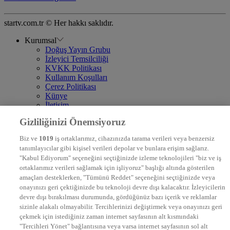
startv.com.tr © Her hakkı saklıdır.
Kurumsal
Doğuş Yayın Grubu
İzleyici Temsilciliği
KVKK Politikası
Kullanım Koşulları
Çerez Politikası
Künye
İletişim
Frekans
Gizliliğinizi Önemsiyoruz
DYG Televizyonlar
NTV
Biz ve
1019
iş ortaklarımız, cihazınızda tarama verileri veya benzersiz
STAR
tanımlayıcılar gibi kişisel verileri depolar ve bunlara erişim sağlarız.
EURO STAR
"Kabul Ediyorum" seçeneğini seçtiğinizde izleme teknolojileri "biz ve iş
KRAL POP TV
ortaklarımız verileri sağlamak için işliyoruz" başlığı altında gösterilen
DYG Radyolar
amaçları desteklerken, "Tümünü Reddet" seçeneğini seçtiğinizde veya
NTV RADYO
onayınızı geri çektiğinizde bu teknoloji devre dışı kalacaktır. İzleyicilerin
KRAL FM
KRAL POP
devre dışı bırakılması durumunda, gördüğünüz bazı içerik ve reklamlar
EKSEN
sizinle alakalı olmayabilir. Tercihlerinizi değiştirmek veya onayınızı geri
VOYAGE
çekmek için istediğiniz zaman internet sayfasının alt kısmındaki
DYG Dijital
"Tercihleri Yönet" bağlantısına veya varsa internet sayfasının sol alt