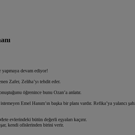
anı
ar yapmaya devam ediyor!
en Zafer, Zeliha’yı tehdit eder.
konuştuğunu öğrenince bunu Ozan’a anlatır.
istemeyen Emel Hanım’ın başka bir planı vardır. Refika’ya yalancı şahi
te evlerindeki bütün değerli eşyaları kaçırır.
, kendi ofislerinden birini verir.