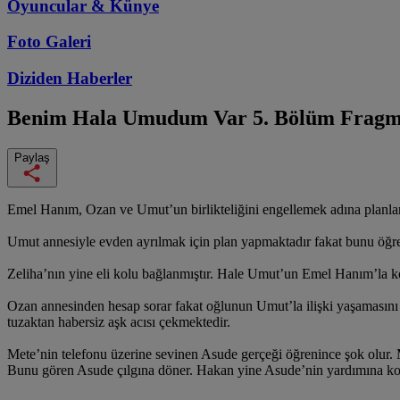
Oyuncular & Künye
Foto Galeri
Diziden
Haberler
Benim Hala Umudum Var
5. Bölüm Fragm
Paylaş
Emel Hanım, Ozan ve Umut’un birlikteliğini engellemek adına planl
Umut annesiyle evden ayrılmak için plan yapmaktadır fakat bunu öğren
Zeliha’nın yine eli kolu bağlanmıştır. Hale Umut’un Emel Hanım’la 
Ozan annesinden hesap sorar fakat oğlunun Umut’la ilişki yaşamasını 
tuzaktan habersiz aşk acısı çekmektedir.
Mete’nin telefonu üzerine sevinen Asude gerçeği öğrenince şok olur. Me
Bunu gören Asude çılgına döner. Hakan yine Asude’nin yardımına koşar