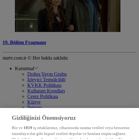
19. Bölüm Fragmanı
startv.com.tr © Her hakkı saklıdır.
Kurumsal
Doğuş Yayın Grubu
İzleyici Temsilciliği
KVKK Politikası
Kullanım Koşulları
Çerez Politikası
Künye
İletişim
Frekans
Gizliliğinizi Önemsiyoruz
DYG Televizyonlar
NTV
Biz ve
1019
iş ortaklarımız, cihazınızda tarama verileri veya benzersiz
STAR
tanımlayıcılar gibi kişisel verileri depolar ve bunlara erişim sağlarız.
EURO STAR