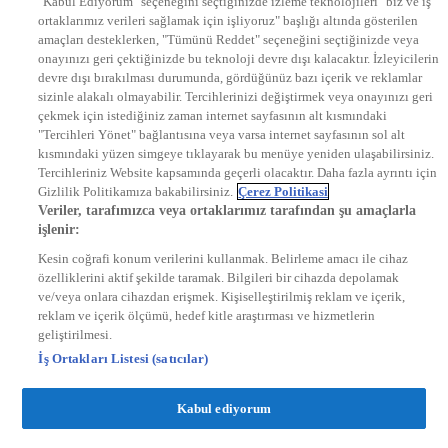
"Kabul Ediyorum" seçeneğini seçtiğinizde izleme teknolojileri "biz ve iş
KRAL POP TV
ortaklarımız verileri sağlamak için işliyoruz" başlığı altında gösterilen
DYG Radyolar
amaçları desteklerken, "Tümünü Reddet" seçeneğini seçtiğinizde veya
NTV RADYO
onayınızı geri çektiğinizde bu teknoloji devre dışı kalacaktır. İzleyicilerin
KRAL FM
KRAL POP
devre dışı bırakılması durumunda, gördüğünüz bazı içerik ve reklamlar
EKSEN
sizinle alakalı olmayabilir. Tercihlerinizi değiştirmek veya onayınızı geri
VOYAGE
çekmek için istediğiniz zaman internet sayfasının alt kısmındaki
DYG Dijital
"Tercihleri Yönet" bağlantısına veya varsa internet sayfasının sol alt
ntv.com.tr
kısmındaki yüzen simgeye tıklayarak bu menüye yeniden ulaşabilirsiniz.
ntvspor.net
Tercihleriniz Website kapsamında geçerli olacaktır. Daha fazla ayrıntı için
secim.ntv.com.tr
Gizlilik Politikamıza bakabilirsiniz.
Çerez Politikasi
startv.com.tr
Veriler, tarafımızca veya ortaklarımız tarafından şu amaçlarla
kralmuzik.com.tr
işlenir:
puhutv.com
Kesin coğrafi konum verilerini kullanmak. Belirleme amacı ile cihaz
özelliklerini aktif şekilde taramak. Bilgileri bir cihazda depolamak
ve/veya onlara cihazdan erişmek. Kişiselleştirilmiş reklam ve içerik,
reklam ve içerik ölçümü, hedef kitle araştırması ve hizmetlerin
geliştirilmesi.
İş Ortakları Listesi (satıcılar)
Kabul ediyorum