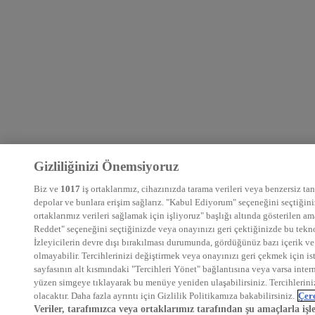
Gizliliğinizi Önemsiyoruz
Biz ve
1017
iş ortaklarımız, cihazınızda tarama verileri veya benzersiz tanı
depolar ve bunlara erişim sağlarız. "Kabul Ediyorum" seçeneğini seçtiğiniz
ortaklarımız verileri sağlamak için işliyoruz" başlığı altında gösterilen 
Reddet" seçeneğini seçtiğinizde veya onayınızı geri çektiğinizde bu teknol
İzleyicilerin devre dışı bırakılması durumunda, gördüğünüz bazı içerik ve 
olmayabilir. Tercihlerinizi değiştirmek veya onayınızı geri çekmek için is
sayfasının alt kısmındaki "Tercihleri Yönet" bağlantısına veya varsa intern
yüzen simgeye tıklayarak bu menüye yeniden ulaşabilirsiniz. Tercihlerin
olacaktır. Daha fazla ayrıntı için Gizlilik Politikamıza bakabilirsiniz.
Çere
Veriler, tarafımızca veya ortaklarımız tarafından şu amaçlarla işl