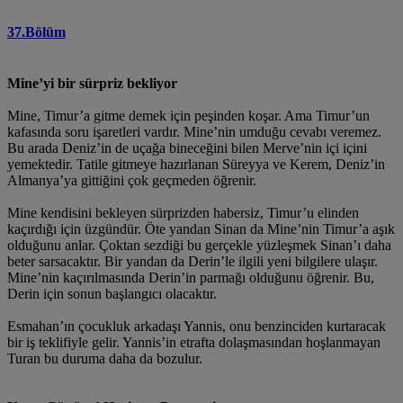
37.Bölüm
Mine’yi bir sürpriz bekliyor
Mine, Timur’a gitme demek için peşinden koşar. Ama Timur’un
kafasında soru işaretleri vardır. Mine’nin umduğu cevabı veremez.
Bu arada Deniz’in de uçağa bineceğini bilen Merve’nin içi içini
yemektedir. Tatile gitmeye hazırlanan Süreyya ve Kerem, Deniz’in
Almanya’ya gittiğini çok geçmeden öğrenir.
Mine kendisini bekleyen sürprizden habersiz, Timur’u elinden
kaçırdığı için üzgündür. Öte yandan Sinan da Mine’nin Timur’a aşık
olduğunu anlar. Çoktan sezdiği bu gerçekle yüzleşmek Sinan’ı daha
beter sarsacaktır. Bir yandan da Derin’le ilgili yeni bilgilere ulaşır.
Mine’nin kaçırılmasında Derin’in parmağı olduğunu öğrenir. Bu,
Derin için sonun başlangıcı olacaktır.
Esmahan’ın çocukluk arkadaşı Yannis, onu benzinciden kurtaracak
bir iş teklifiyle gelir. Yannis’in etrafta dolaşmasından hoşlanmayan
Turan bu duruma daha da bozulur.