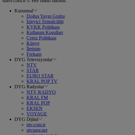
startv.com.tr © Her hakkı saklıdır.
Kurumsal
Doğuş Yayın Grubu
İzleyici Temsilciliği
KVKK Politikası
Kullanım Koşulları
Çerez Politikası
Künye
İletişim
Frekans
DYG Televizyonlar
NTV
STAR
EURO STAR
KRAL POP TV
DYG Radyolar
NTV RADYO
KRAL FM
KRAL POP
EKSEN
VOYAGE
DYG Dijital
ntv.com.tr
ntvspor.net