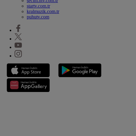
secim.ntv.com.tr
startv.com.tr
kralmuzik.com.tr
puhutv.com