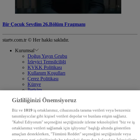
Bir Çocuk Sevdim 26.Bölüm Fragmanı
startv.com.tr © Her hakkı saklıdır.
Kurumsal
Doğuş Yayın Grubu
İzleyici Temsilciliği
KVKK Politikası
Kullanım Koşulları
Çerez Politikası
Künye
İletişim
Frekans
Gizliliğinizi Önemsiyoruz
DYG Televizyonlar
NTV
Biz ve
1019
iş ortaklarımız, cihazınızda tarama verileri veya benzersiz
STAR
tanımlayıcılar gibi kişisel verileri depolar ve bunlara erişim sağlarız.
EURO STAR
"Kabul Ediyorum" seçeneğini seçtiğinizde izleme teknolojileri "biz ve iş
KRAL POP TV
ortaklarımız verileri sağlamak için işliyoruz" başlığı altında gösterilen
DYG Radyolar
amaçları desteklerken, "Tümünü Reddet" seçeneğini seçtiğinizde veya
NTV RADYO
onayınızı geri çektiğinizde bu teknoloji devre dışı kalacaktır. İzleyicilerin