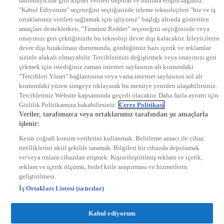
tanımlayıcılar gibi kişisel verileri depolar ve bunlara erişim sağlarız.
EURO STAR
"Kabul Ediyorum" seçeneğini seçtiğinizde izleme teknolojileri "biz ve iş
KRAL POP TV
ortaklarımız verileri sağlamak için işliyoruz" başlığı altında gösterilen
DYG Radyolar
amaçları desteklerken, "Tümünü Reddet" seçeneğini seçtiğinizde veya
NTV RADYO
onayınızı geri çektiğinizde bu teknoloji devre dışı kalacaktır. İzleyicilerin
KRAL FM
KRAL POP
devre dışı bırakılması durumunda, gördüğünüz bazı içerik ve reklamlar
EKSEN
sizinle alakalı olmayabilir. Tercihlerinizi değiştirmek veya onayınızı geri
VOYAGE
çekmek için istediğiniz zaman internet sayfasının alt kısmındaki
DYG Dijital
"Tercihleri Yönet" bağlantısına veya varsa internet sayfasının sol alt
ntv.com.tr
kısmındaki yüzen simgeye tıklayarak bu menüye yeniden ulaşabilirsiniz.
ntvspor.net
Tercihleriniz Website kapsamında geçerli olacaktır. Daha fazla ayrıntı için
secim.ntv.com.tr
Gizlilik Politikamıza bakabilirsiniz.
Çerez Politikasi
startv.com.tr
Veriler, tarafımızca veya ortaklarımız tarafından şu amaçlarla
kralmuzik.com.tr
işlenir:
puhutv.com
Kesin coğrafi konum verilerini kullanmak. Belirleme amacı ile cihaz
özelliklerini aktif şekilde taramak. Bilgileri bir cihazda depolamak
ve/veya onlara cihazdan erişmek. Kişiselleştirilmiş reklam ve içerik,
reklam ve içerik ölçümü, hedef kitle araştırması ve hizmetlerin
geliştirilmesi.
İş Ortakları Listesi (satıcılar)
Kabul ediyorum