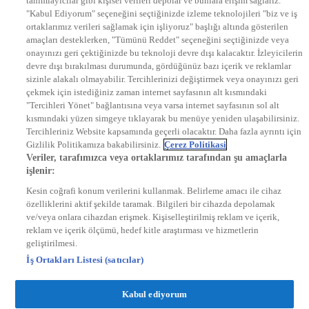
tanımlayıcılar gibi kişisel verileri depolar ve bunlara erişim sağlarız.
EURO STAR
"Kabul Ediyorum" seçeneğini seçtiğinizde izleme teknolojileri "biz ve iş
KRAL POP TV
ortaklarımız verileri sağlamak için işliyoruz" başlığı altında gösterilen
DYG Radyolar
amaçları desteklerken, "Tümünü Reddet" seçeneğini seçtiğinizde veya
NTV RADYO
onayınızı geri çektiğinizde bu teknoloji devre dışı kalacaktır. İzleyicilerin
KRAL FM
KRAL POP
devre dışı bırakılması durumunda, gördüğünüz bazı içerik ve reklamlar
EKSEN
sizinle alakalı olmayabilir. Tercihlerinizi değiştirmek veya onayınızı geri
VOYAGE
çekmek için istediğiniz zaman internet sayfasının alt kısmındaki
DYG Dijital
"Tercihleri Yönet" bağlantısına veya varsa internet sayfasının sol alt
ntv.com.tr
kısmındaki yüzen simgeye tıklayarak bu menüye yeniden ulaşabilirsiniz.
ntvspor.net
Tercihleriniz Website kapsamında geçerli olacaktır. Daha fazla ayrıntı için
secim.ntv.com.tr
Gizlilik Politikamıza bakabilirsiniz.
Çerez Politikasi
startv.com.tr
Veriler, tarafımızca veya ortaklarımız tarafından şu amaçlarla
kralmuzik.com.tr
işlenir:
puhutv.com
Kesin coğrafi konum verilerini kullanmak. Belirleme amacı ile cihaz
özelliklerini aktif şekilde taramak. Bilgileri bir cihazda depolamak
ve/veya onlara cihazdan erişmek. Kişiselleştirilmiş reklam ve içerik,
reklam ve içerik ölçümü, hedef kitle araştırması ve hizmetlerin
geliştirilmesi.
İş Ortakları Listesi (satıcılar)
Kabul ediyorum