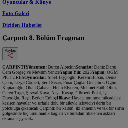
Oyuncular & Künye
Foto Galeri
Diziden
Haberler
Çarpıntı
8. Bölüm Fragman
Paylaş
ÇARPINTIYönetmen:
Burcu Alptekin
Senarist:
Deniz Dargı,
Cem Görgeç ve Mevsim Yenice
Yapım Yılı:
2025
Yapım:
OGM
PİCTURES
Oyuncular:
Sibel Taşçıoğlu, Kerem Bürsin, Deniz
Çakır, Lizge Cömert, Şerif Sezer, Pınar Çağlar Gençtürk, Ogün
Kaptanoğlu, Okan Çabalar, Helin Elveren, Mehmet Fatih Obuz,
Ceren Taşçı, Şevval Kaya, Asya Kasap, Gürberk Polat, Işıl
Dayıoğlu, Reşit Berker Enhoş
Hikaye:
Hayata tutunma mücadelesi,
kesişen hayatlar ve sırlarla dolu bir aileyle izleyiciyi derin bir
yolculuğa çıkaracak Çarpıntı; bir kalbin, iki annenin ve tek bir sırrın
gölgesinde hiç umulmadık bağları ve buradan filizlenen aşkları
ekrana taşıyacak.