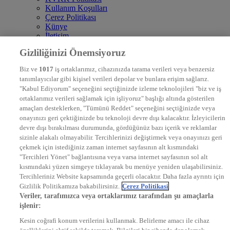
Kullanım Koşulları
Çerez Politikası
Künye
İletişim
Frekans
Gizliliğinizi Önemsiyoruz
DYG Televizyonlar
NTV
Biz ve
1017
iş ortaklarımız, cihazınızda tarama verileri veya benzersiz
STAR
tanımlayıcılar gibi kişisel verileri depolar ve bunlara erişim sağlarız.
EURO STAR
"Kabul Ediyorum" seçeneğini seçtiğinizde izleme teknolojileri "biz ve iş
KRAL POP TV
ortaklarımız verileri sağlamak için işliyoruz" başlığı altında gösterilen
DYG Radyolar
amaçları desteklerken, "Tümünü Reddet" seçeneğini seçtiğinizde veya
NTV RADYO
onayınızı geri çektiğinizde bu teknoloji devre dışı kalacaktır. İzleyicilerin
KRAL FM
KRAL POP
devre dışı bırakılması durumunda, gördüğünüz bazı içerik ve reklamlar
EKSEN
sizinle alakalı olmayabilir. Tercihlerinizi değiştirmek veya onayınızı geri
VOYAGE
çekmek için istediğiniz zaman internet sayfasının alt kısmındaki
DYG Dijital
"Tercihleri Yönet" bağlantısına veya varsa internet sayfasının sol alt
ntv.com.tr
kısmındaki yüzen simgeye tıklayarak bu menüye yeniden ulaşabilirsiniz.
ntvspor.net
Tercihleriniz Website kapsamında geçerli olacaktır. Daha fazla ayrıntı için
secim.ntv.com.tr
Gizlilik Politikamıza bakabilirsiniz.
Çerez Politikasi
startv.com.tr
Veriler, tarafımızca veya ortaklarımız tarafından şu amaçlarla
kralmuzik.com.tr
işlenir:
puhutv.com
Kesin coğrafi konum verilerini kullanmak. Belirleme amacı ile cihaz