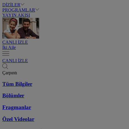
DİZİLER
PROGRAMLAR
YAYIN AKIŞI
CANLI İZLE
İki Aile
CANLI İZLE
Çarpıntı
Tüm Bilgiler
Bölümler
Fragmanlar
Özel Videolar