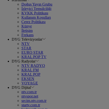
Doğuş Yayın Grubu
İzleyici Temsilciliği
KVKK Politikası
Kullanım Koşulları
Çerez Politikası
Künye
İletişim
Frekans
DYG Televizyonlar
NTV
STAR
EURO STAR
KRAL POP TV
DYG Radyolar
NTV RADYO
KRAL FM
KRAL POP
EKSEN
VOYAGE
DYG Dijital
ntv.com.tr
ntvspor.net
secim.ntv.com.tr
startv.com.tr