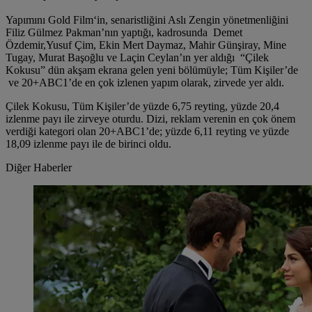
Yapımını Gold Film‘in, senaristliğini Aslı Zengin yönetmenliğini
Filiz Gülmez Pakman’nın yaptığı, kadrosunda Demet
Özdemir,Yusuf Çim, Ekin Mert Daymaz, Mahir Günşiray, Mine
Tugay, Murat Başoğlu ve Laçin Ceylan’ın yer aldığı “Çilek
Kokusu” dün akşam ekrana gelen yeni bölümüyle; Tüm Kişiler’de
ve 20+ABC1’de en çok izlenen yapım olarak, zirvede yer aldı.
Çilek Kokusu, Tüm Kişiler’de yüzde 6,75 reyting, yüzde 20,4
izlenme payı ile zirveye oturdu. Dizi, reklam verenin en çok önem
verdiği kategori olan 20+ABC1’de; yüzde 6,11 reyting ve yüzde
18,09 izlenme payı ile de birinci oldu.
Diğer Haberler