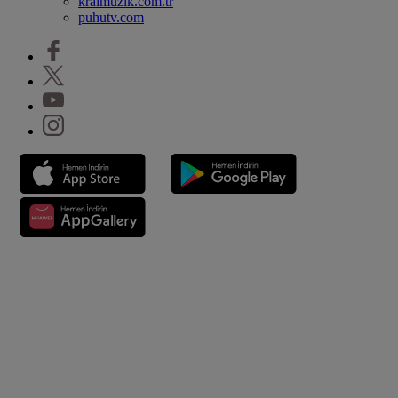
kralmuzik.com.tr
puhutv.com