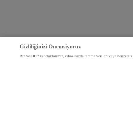
Gizliliğinizi Önemsiyoruz
Biz ve
1017
iş ortaklarımız, cihazınızda tarama verileri veya benzersiz
seçeneğini seçtiğinizde izleme teknolojileri "biz ve iş ortaklarımız ve
seçeneğini seçtiğinizde veya onayınızı geri çektiğinizde bu teknoloji 
reklamlar sizinle alakalı olmayabilir. Tercihlerinizi değiştirmek veya 
bağlantısına veya varsa internet sayfasının sol alt kısmındaki yüzen 
olacaktır. Daha fazla ayrıntı için Gizlilik Politikamıza bakabilirsiniz.
Veriler, tarafımızca veya ortaklarımız tarafından şu amaçlarla 
Kesin coğrafi konum verilerini kullanmak. Belirleme amacı ile cihaz öz
erişmek. Kişiselleştirilmiş reklam ve içerik, reklam ve içerik ölçümü, he
İş Ortakları Listesi (satıcılar)