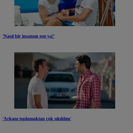
'Nasıl bir insansın sen ya!'
'Arkanı toplamaktan çok sıkıldım'