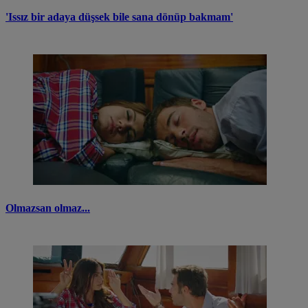
'Issız bir adaya düşsek bile sana dönüp bakmam'
Olmazsan olmaz...