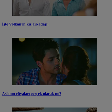
İşte Volkan'ın kız arkadaşı!
Aslı'nın rüyaları gerçek olacak mı?