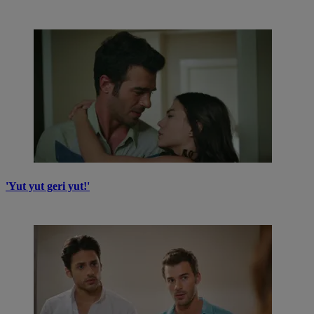
'Yut yut geri yut!'