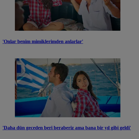
'Onlar benim mimiklerimden anlarlar'
'Daha dün geceden beri beraberiz ama bana bir yıl gibi geldi'