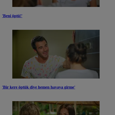
'Beni öptü!'
'Bir kere öptük diye hemen havaya girme'