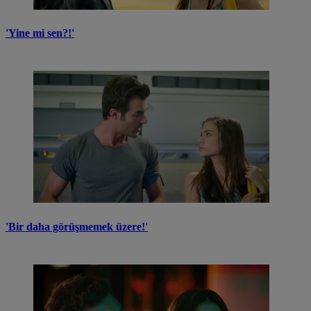
'Yine mi sen?!'
'Bir daha görüşmemek üzere!'