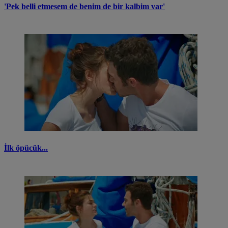
'Pek belli etmesem de benim de bir kalbim var'
İlk öpücük...