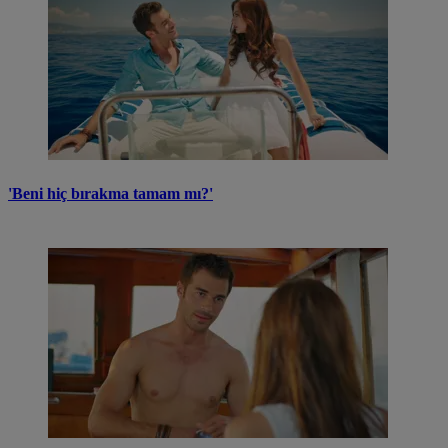
'Beni hiç bırakma tamam mı?'