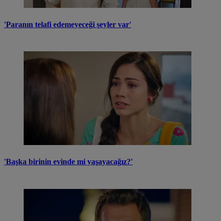
'Paranın telafi edemeyeceği şeyler var'
'Başka birinin evinde mi yaşayacağız?'