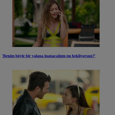
'Benim böyle bir yalana inanacağımı mı bekliyorsun?'