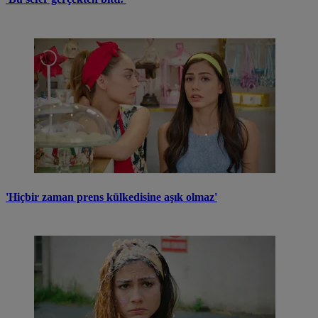
'Hiçbir zaman prens külkedisine aşık olmaz'