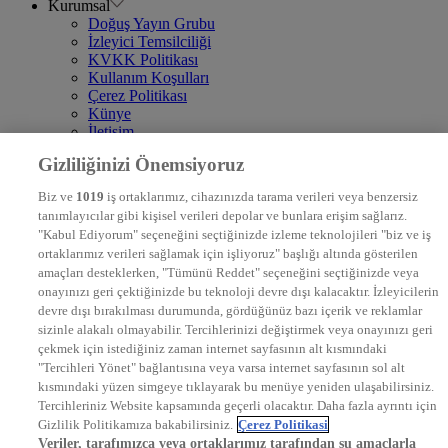
Kurumsal
Doğuş Yayın Grubu
İzleyici Temsilciliği
KVKK Politikası
Kullanım Koşulları
Çerez Politikası
Künye
İletişim
Frekans
Gizliliğinizi Önemsiyoruz
DYG Televizyonlar
NTV
Biz ve
1019
iş ortaklarımız, cihazınızda tarama verileri veya benzersiz
STAR
tanımlayıcılar gibi kişisel verileri depolar ve bunlara erişim sağlarız.
EURO STAR
"Kabul Ediyorum" seçeneğini seçtiğinizde izleme teknolojileri "biz ve iş
KRAL POP TV
ortaklarımız verileri sağlamak için işliyoruz" başlığı altında gösterilen
DYG Radyolar
amaçları desteklerken, "Tümünü Reddet" seçeneğini seçtiğinizde veya
NTV RADYO
onayınızı geri çektiğinizde bu teknoloji devre dışı kalacaktır. İzleyicilerin
KRAL FM
KRAL POP
devre dışı bırakılması durumunda, gördüğünüz bazı içerik ve reklamlar
EKSEN
sizinle alakalı olmayabilir. Tercihlerinizi değiştirmek veya onayınızı geri
VOYAGE
çekmek için istediğiniz zaman internet sayfasının alt kısmındaki
DYG Dijital
"Tercihleri Yönet" bağlantısına veya varsa internet sayfasının sol alt
ntv.com.tr
kısmındaki yüzen simgeye tıklayarak bu menüye yeniden ulaşabilirsiniz.
ntvspor.net
Tercihleriniz Website kapsamında geçerli olacaktır. Daha fazla ayrıntı için
secim.ntv.com.tr
Gizlilik Politikamıza bakabilirsiniz.
Çerez Politikasi
startv.com.tr
Veriler, tarafımızca veya ortaklarımız tarafından şu amaçlarla