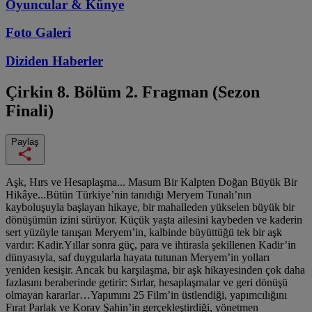
Oyuncular & Künye
Foto Galeri
Diziden
Haberler
Çirkin
8. Bölüm 2. Fragman (Sezon
Finali)
Paylaş
Aşk, Hırs ve Hesaplaşma... Masum Bir Kalpten Doğan Büyük Bir
Hikâye...Bütün Türkiye’nin tanıdığı Meryem Tunalı’nın
kayboluşuyla başlayan hikaye, bir mahalleden yükselen büyük bir
dönüşümün izini sürüyor. Küçük yaşta ailesini kaybeden ve kaderin
sert yüzüyle tanışan Meryem’in, kalbinde büyüttüğü tek bir aşk
vardır: Kadir.Yıllar sonra güç, para ve ihtirasla şekillenen Kadir’in
dünyasıyla, saf duygularla hayata tutunan Meryem’in yolları
yeniden kesişir. Ancak bu karşılaşma, bir aşk hikayesinden çok daha
fazlasını beraberinde getirir: Sırlar, hesaplaşmalar ve geri dönüşü
olmayan kararlar…Yapımını 25 Film’in üstlendiği, yapımcılığını
Fırat Parlak ve Koray Şahin’in gerçekleştirdiği, yönetmen