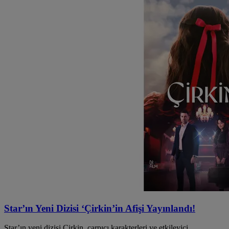
Star’ın Yeni Dizisi ‘Çirkin’in Afişi Yayınlandı!
Star’ın yeni dizisi Çirkin, çarpıcı karakterleri ve etkileyici