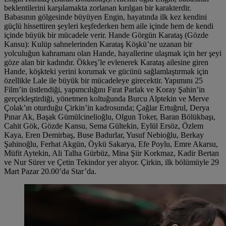
beklentilerini karşılamakta zorlanan kırılgan bir karakterdir.
Babasının gölgesinde büyüyen Engin, hayatında ilk kez kendini
güçlü hissettiren şeyleri keşfederken hem aile içinde hem de kendi
içinde büyük bir mücadele verir. Hande Görgün Karataş (Gözde
Kansu): Kulüp sahnelerinden Karataş Köşkü’ne uzanan bir
yolculuğun kahramanı olan Hande, hayallerine ulaşmak için her şeyi
göze alan bir kadındır. Ökkeş’le evlenerek Karataş ailesine giren
Hande, köşkteki yerini korumak ve gücünü sağlamlaştırmak için
özellikle Lale ile büyük bir mücadeleye girecektir. Yapımını 25
Film’in üstlendiği, yapımcılığını Fırat Parlak ve Koray Şahin’in
gerçekleştirdiği, yönetmen koltuğunda Burcu Alptekin ve Merve
Çolak’ın oturduğu Çirkin’in kadrosunda; Çağlar Ertuğrul, Derya
Pınar Ak, Başak Gümülcinelioğlu, Olgun Toker, Baran Bölükbaşı,
Cahit Gök, Gözde Kansu, Sema Gültekin, Eylül Ersöz, Özlem
Kaya, Eren Demirbaş, Buse Badurlar, Yusuf Nebioğlu, Berkay
Şahinoğlu, Ferhat Akgün, Öykü Sakarya, Efe Poylu, Emre Akarsu,
Müfit Aytekin, Ali Talha Gürbüz, Mina Şiir Korkmaz, Kadir Bertan
ve Nur Sürer ve Çetin Tekindor yer alıyor. Çirkin, ilk bölümüyle 29
Mart Pazar 20.00’da Star’da.