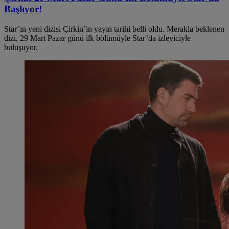
Başlıyor!
Star’ın yeni dizisi Çirkin’in yayın tarihi belli oldu. Merakla beklenen
dizi, 29 Mart Pazar günü ilk bölümüyle Star’da izleyiciyle
buluşuyor.