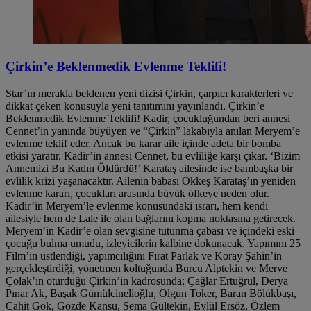
Çirkin’e Beklenmedik Evlenme Teklifi!
Star’ın merakla beklenen yeni dizisi Çirkin, çarpıcı karakterleri ve
dikkat çeken konusuyla yeni tanıtımını yayınlandı. Çirkin’e
Beklenmedik Evlenme Teklifi! Kadir, çocukluğundan beri annesi
Cennet’in yanında büyüyen ve “Çirkin” lakabıyla anılan Meryem’e
evlenme teklif eder. Ancak bu karar aile içinde adeta bir bomba
etkisi yaratır. Kadir’in annesi Cennet, bu evliliğe karşı çıkar. ‘Bizim
Annemizi Bu Kadın Öldürdü!’ Karataş ailesinde ise bambaşka bir
evlilik krizi yaşanacaktır. Ailenin babası Ökkeş Karataş’ın yeniden
evlenme kararı, çocukları arasında büyük öfkeye neden olur.
Kadir’in Meryem’le evlenme konusundaki ısrarı, hem kendi
ailesiyle hem de Lale ile olan bağlarını kopma noktasına getirecek.
Meryem’in Kadir’e olan sevgisine tutunma çabası ve içindeki eski
çocuğu bulma umudu, izleyicilerin kalbine dokunacak. Yapımını 25
Film’in üstlendiği, yapımcılığını Fırat Parlak ve Koray Şahin’in
gerçekleştirdiği, yönetmen koltuğunda Burcu Alptekin ve Merve
Çolak’ın oturduğu Çirkin’in kadrosunda; Çağlar Ertuğrul, Derya
Pınar Ak, Başak Gümülcinelioğlu, Olgun Toker, Baran Bölükbaşı,
Cahit Gök, Gözde Kansu, Sema Gültekin, Eylül Ersöz, Özlem