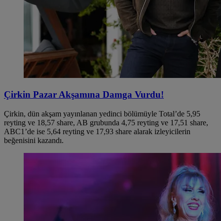
Çirkin Pazar Akşamına Damga Vurdu!
Çirkin, dün akşam yayınlanan yedinci bölümüyle Total’de 5,95
reyting ve 18,57 share, AB grubunda 4,75 reyting ve 17,51 share,
ABC1’de ise 5,64 reyting ve 17,93 share alarak izleyicilerin
beğenisini kazandı.