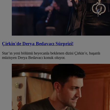
Çirkin'de Derya Bedavacı Sürprizi!
Star’ın yeni bölümü heyecanla beklenen dizisi Çirkin’e, başarılı
müzisyen Derya Bedavacı konuk oluyor.