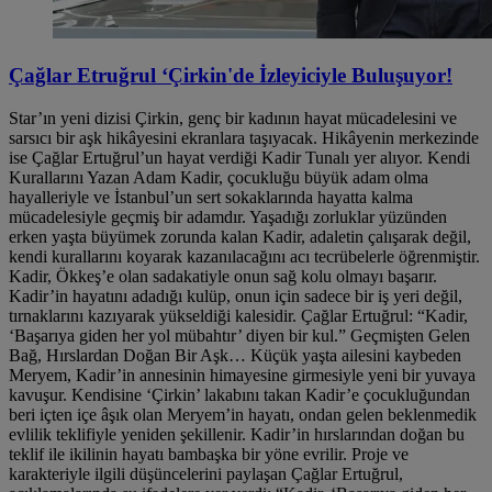
Çağlar Etruğrul ‘Çirkin'de İzleyiciyle Buluşuyor!
Star’ın yeni dizisi Çirkin, genç bir kadının hayat mücadelesini ve
sarsıcı bir aşk hikâyesini ekranlara taşıyacak. Hikâyenin merkezinde
ise Çağlar Ertuğrul’un hayat verdiği Kadir Tunalı yer alıyor. Kendi
Kurallarını Yazan Adam Kadir, çocukluğu büyük adam olma
hayalleriyle ve İstanbul’un sert sokaklarında hayatta kalma
mücadelesiyle geçmiş bir adamdır. Yaşadığı zorluklar yüzünden
erken yaşta büyümek zorunda kalan Kadir, adaletin çalışarak değil,
kendi kurallarını koyarak kazanılacağını acı tecrübelerle öğrenmiştir.
Kadir, Ökkeş’e olan sadakatiyle onun sağ kolu olmayı başarır.
Kadir’in hayatını adadığı kulüp, onun için sadece bir iş yeri değil,
tırnaklarını kazıyarak yükseldiği kalesidir. Çağlar Ertuğrul: “Kadir,
‘Başarıya giden her yol mübahtır’ diyen bir kul.” Geçmişten Gelen
Bağ, Hırslardan Doğan Bir Aşk… Küçük yaşta ailesini kaybeden
Meryem, Kadir’in annesinin himayesine girmesiyle yeni bir yuvaya
kavuşur. Kendisine ‘Çirkin’ lakabını takan Kadir’e çocukluğundan
beri içten içe âşık olan Meryem’in hayatı, ondan gelen beklenmedik
evlilik teklifiyle yeniden şekillenir. Kadir’in hırslarından doğan bu
teklif ile ikilinin hayatı bambaşka bir yöne evrilir. Proje ve
karakteriyle ilgili düşüncelerini paylaşan Çağlar Ertuğrul,