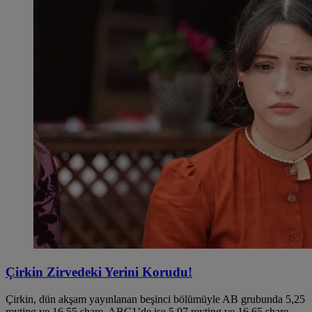
Çirkin Zirvedeki Yerini Korudu!
Çirkin, dün akşam yayınlanan beşinci bölümüyle AB grubunda 5,25
reyting ve 16,55 share, ABC1’de ise 5,97 reyting ve 16,65 share