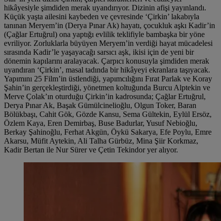
hikâyesiyle şimdiden merak uyandırıyor. Dizinin afişi yayınlandı.
Küçük yaşta ailesini kaybeden ve çevresinde ‘Çirkin’ lakabıyla
tanınan Meryem’in (Derya Pınar Ak) hayatı, çocukluk aşkı Kadir’in
(Çağlar Ertuğrul) ona yaptığı evlilik teklifiyle bambaşka bir yöne
evriliyor. Zorluklarla büyüyen Meryem’in verdiği hayat mücadelesi
sırasında Kadir’le yaşayacağı sarsıcı aşk, ikisi için de yeni bir
dönemin kapılarını aralayacak. Çarpıcı konusuyla şimdiden merak
uyandıran ‘Çirkin’, masal tadında bir hikâyeyi ekranlara taşıyacak.
Yapımını 25 Film’in üstlendiği, yapımcılığını Fırat Parlak ve Koray
Şahin’in gerçekleştirdiği, yönetmen koltuğunda Burcu Alptekin ve
Merve Çolak’ın oturduğu Çirkin’in kadrosunda; Çağlar Ertuğrul,
Derya Pınar Ak, Başak Gümülcinelioğlu, Olgun Toker, Baran
Bölükbaşı, Cahit Gök, Gözde Kansu, Sema Gültekin, Eylül Ersöz,
Özlem Kaya, Eren Demirbaş, Buse Badurlar, Yusuf Nebioğlu,
Berkay Şahinoğlu, Ferhat Akgün, Öykü Sakarya, Efe Poylu, Emre
Akarsu, Müfit Aytekin, Ali Talha Gürbüz, Mina Şiir Korkmaz,
Kadir Bertan ile Nur Sürer ve Çetin Tekindor yer alıyor.