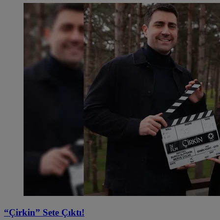
“Çirkin” Sete Çıktı!