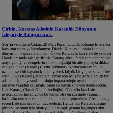
Çirkin, Karataş Ailesinin Karanlık Dünyasını
İzleyiciyle Buluşturacak!
Star’ın yeni dizisi Çirkin, 29 Mart Pazar günü ilk bölümüyle izleyici
karşısına çıkmaya hazırlanıyor. Dizide, Karataş ailesinin karanlık
dünyasının kapısı aralanırken, Ökkeş Karataş’ın kızı Lale ile yeni eşi
Hande arasında ipler gerilecek. Karataş ailesi, farklı karakterlerin bir
araya geldiği ve dengelerin sürekli değiştiği bir aile yapısıyla dikkat
çekiyor. Ökkeş Karataş (Çetin Tekindor): Adana’dan İstanbul’a
uzanan, sert bir hayatın içinden gelerek büyük bir güç ve servet elde
eden Ökkeş Karataş, istediğini almak için her şeyi göze alabilen bir
adamdır. İş dünyasında kurduğu imparatorluğu ayakta tutarken,
ailesiyle yaşadığı çatışmalar onun en büyük sınavına dönüşecektir.
Lale Karataş (Başak Gümülcinelioğlu): Ökkeş’in kızı Lale,
ayrıcalıklı bir hayat içinde büyümüş olsa da ailesinde yaşanan
kırılmalar onu sert ve hırslı bir kadına dönüştürmüştür. Güçlü olmayı
seçen Lale için hayat bir mücadeledir. Hande’nin Karataş ailesine
girmesi ise onun için bitmeyen bir hesaplaşmanın başlangıcı olur.
Engin Karataş (Baran Bölükbaşı): Ailenin oğlu Engin, babasının