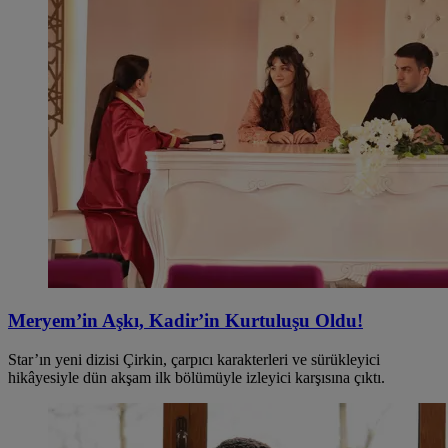
Meryem’in Aşkı, Kadir’in Kurtuluşu Oldu!
Star’ın yeni dizisi Çirkin, çarpıcı karakterleri ve sürükleyici
hikâyesiyle dün akşam ilk bölümüyle izleyici karşısına çıktı.