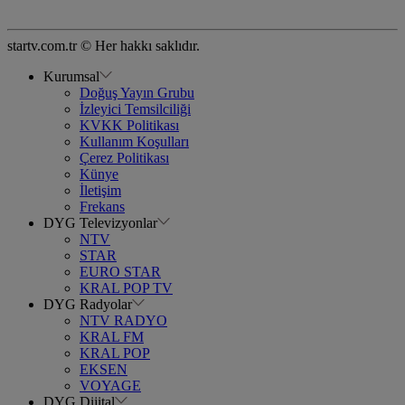
startv.com.tr © Her hakkı saklıdır.
Kurumsal
Doğuş Yayın Grubu
İzleyici Temsilciliği
KVKK Politikası
Kullanım Koşulları
Çerez Politikası
Künye
İletişim
Frekans
DYG Televizyonlar
NTV
STAR
EURO STAR
KRAL POP TV
DYG Radyolar
NTV RADYO
KRAL FM
KRAL POP
EKSEN
VOYAGE
DYG Dijital