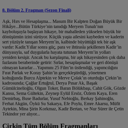
8. Bölüm 2. Fragman (Sezon Finali)
Aşk, Hırs ve Hesaplaşma... Masum Bir Kalpten Doğan Büyük Bir
Hikâye...Bütün Türkiye’nin tanıdığı Meryem Tunalı’nın
kayboluşuyla başlayan hikaye, bir mahalleden yükselen büyük bir
dönüşümün izini sürüyor. Küçük yaşta ailesini kaybeden ve kaderin
sert yüzüyle tanışan Meryem’in, kalbinde büyüttüğü tek bir aşk
vardır: Kadir.Yıllar sonra güç, para ve ihtirasla şekillenen Kadir’in
dünyasıyla, saf duygularla hayata tutunan Meryem’in yolları
yeniden kesişir. Ancak bu karşılaşma, bir aşk hikayesinden çok daha
fazlasını beraberinde getirir: Sırlar, hesaplaşmalar ve geri dönüşü
olmayan kararlar…Yapımını 25 Film’in üstlendiği, yapımcılığını
Fırat Parlak ve Koray Şahin’in gerçekleştirdiği, yönetmen
koltuğunda Burcu Alptekin ve Merve Çolak’ın oturduğu Çirkin’in
kadrosunda; Çağlar Ertuğrul, Derya Pınar Ak, Başak
Gümülcinelioğlu, Olgun Toker, Baran Bölükbaşı, Cahit Gök, Gözde
Kansu, Sema Gültekin, Zeynep Eylül Ersöz, Özlem Kaya, Eren
Demirbaş, Buse Badurlar, Yusuf Nebioğlu, Berkay Şahinoğlu,
Ferhat Akgün, Öykü Su Sakarya, Efe Poylu, Emre Akarsu, Müfit
Aytekin, Mina Şirin Korkmaz, Kadir Bertan, ve Nur Sürer ile Çetin
Tekindor yer alıyor...
Çirkin Tüm Bölüm Fragmanları