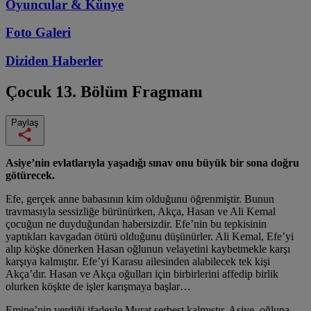
Oyuncular & Künye
Foto Galeri
Diziden
Haberler
Çocuk
13. Bölüm Fragmanı
Paylaş
Asiye’nin evlatlarıyla yaşadığı sınav onu büyük bir sona doğru
götürecek.
Efe, gerçek anne babasının kim olduğunu öğrenmiştir. Bunun
travmasıyla sessizliğe bürünürken, Akça, Hasan ve Ali Kemal
çocuğun ne duyduğundan habersizdir. Efe’nin bu tepkisinin
yaptıkları kavgadan ötürü olduğunu düşünürler. Ali Kemal, Efe’yi
alıp köşke dönerken Hasan oğlunun velayetini kaybetmekle karşı
karşıya kalmıştır. Efe’yi Karasu ailesinden alabilecek tek kişi
Akça’dır. Hasan ve Akça oğulları için birbirlerini affedip birlik
olurken köşkte de işler karışmaya başlar…
Emine’nin verdiği ifadeyle Murat serbest kalmıştır. Asiye, oğluna