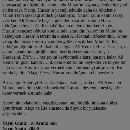
kavuşacağını düşünürken son anda Murat’ın başına gelenler her şeyi
alt üst eder. Necip, Hasan’ın yaptığı tehditle daha da öfkelenip
Murat’ı tam çıkacağı anda bıçaklamıştır. Murat, ölüm kalım savaşı
verirken Ali Kemal’e başına gelenlerin sorumlusunun Hasan
olduğunu söyler. Ali Kemal öfkeden deliye dönerken Asiye,
Hasan’ın suçsuz olduğu konusunda ısrarcıdır. Asiye’nin Murat bu
haldeyken Hasan’ın tarafında olması Ali Kemal’i öfkelendirir. Anne
ve oğulun arası Hasan yüzünden gittikçe açılırken Murat’ın felç
kaldığını öğrenirler. Bu haberle dağılan Ali Kemal, Hasan’ı suçlar, o
adam hayatlarına girdiği andan beri herkese zarar vermiştir.
Kardeşini, Efe’yi… her şeyini kaybetmekle karşı karşıya kalan Ali
Kemal’in gözü kararır… ilk defa kontrolünü kaybeder ve büyük bir
hata yapar. Hasan’a zarar vermek için tamirhaneyi ateşe verir. Bu
sırada içeride Akça, Efe ve Hasan’ın olduğundan habersizdir...
Bu yangın Asiye’yi Hasan’a daha da yaklaştırırken, Ali Kemal ve
Murat annelerinin şirket hisselerini Hasan’a devretmemesi için bir
karar vermek zorunda kalır.
Asiye’nin evlatlarıyla yaşadığı sınav onu büyük bir sona doğru
götürürken, Akça ve Efe arasında da büyük bir yüzleşme
yaşanacaktır.
Yayın Günü: 10 Aralık Salı
Yayın Saati: 20.00