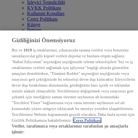
İzleyici Temsilciliği
KVKK Politikası
Kullanım Koşulları
Çerez Politikası
Künye
İletişim
Frekans
Gizliliğinizi Önemsiyoruz
DYG Televizyonlar
NTV
Biz ve
1019
iş ortaklarımız, cihazınızda tarama verileri veya benzersiz
STAR
tanımlayıcılar gibi kişisel verileri depolar ve bunlara erişim sağlarız.
EURO STAR
"Kabul Ediyorum" seçeneğini seçtiğinizde izleme teknolojileri "biz ve iş
KRAL POP TV
ortaklarımız verileri sağlamak için işliyoruz" başlığı altında gösterilen
DYG Radyolar
amaçları desteklerken, "Tümünü Reddet" seçeneğini seçtiğinizde veya
NTV RADYO
onayınızı geri çektiğinizde bu teknoloji devre dışı kalacaktır. İzleyicilerin
KRAL FM
KRAL POP
devre dışı bırakılması durumunda, gördüğünüz bazı içerik ve reklamlar
EKSEN
sizinle alakalı olmayabilir. Tercihlerinizi değiştirmek veya onayınızı geri
VOYAGE
çekmek için istediğiniz zaman internet sayfasının alt kısmındaki
DYG Dijital
"Tercihleri Yönet" bağlantısına veya varsa internet sayfasının sol alt
ntv.com.tr
kısmındaki yüzen simgeye tıklayarak bu menüye yeniden ulaşabilirsiniz.
ntvspor.net
Tercihleriniz Website kapsamında geçerli olacaktır. Daha fazla ayrıntı için
secim.ntv.com.tr
Gizlilik Politikamıza bakabilirsiniz.
Çerez Politikasi
startv.com.tr
Veriler, tarafımızca veya ortaklarımız tarafından şu amaçlarla
kralmuzik.com.tr
işlenir:
puhutv.com