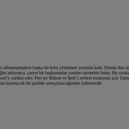
z atlatamamışken başka bir krizi yönetmek zorunda kalır. Damla’dan ald
ğini anlayınca, çareyi bir başkasından yardım istemekte bulur. Bu sıra
ysel’e yardım eder. Peri ise Bülent ve İpek’i serbest bırakması için Tam
nı karartacak bir şekilde sonuçlanacağından habersizdir.