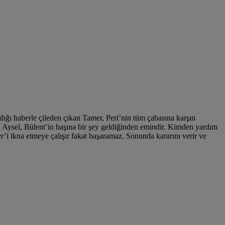
ığı haberle çileden çıkan Tamer, Peri’nin tüm çabasına karşın
da Aysel, Bülent’in başına bir şey geldiğinden emindir. Kimden yardım
er’i ikna etmeye çalışır fakat başaramaz. Sonunda kararını verir ve