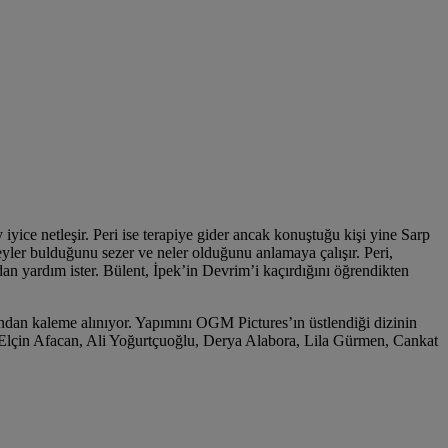
yice netleşir. Peri ise terapiye gider ancak konuştuğu kişi yine Sarp
 şeyler bulduğunu sezer ve neler olduğunu anlamaya çalışır. Peri,
an yardım ister. Bülent, İpek’in Devrim’i kaçırdığını öğrendikten
an kaleme alınıyor. Yapımını OGM Pictures’ın üstlendiği dizinin
 Elçin Afacan, Ali Yoğurtçuoğlu, Derya Alabora, Lila Gürmen, Cankat