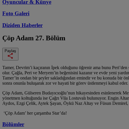
Oyuncular & Künye
Foto Galeri
Diziden
Haberler
Çöp Adam
27. Bölüm
Paylaş
Tamer, Devrim’i kaçıranın İpek olduğunu öğrenir ama bunu Peri’den sak
olur. Çağla, Peri ve Meryem’in beğenisini kazanır ve evde yeni yardımcı
Tamer’in ondan bir şeyler sakladığından emindir ve bu konuda bir önl
sonra onunla buluşarak zor ve hayati bir görev üstlenmeyi kabul eder.
Çöp Adam, Gülseren Budayıcıoğlu’nun hikayesinden esinlenerek Meri
yönetmen koltuğunda ise Çağrı Vila Lostuvalı bulunuyor. Engin Alta
Aydos, Ezgi Çelik, Aytek Şayan, Öykü Naz Altay ve Füsun Demirel, S
‘Çöp Adam’ her çarşamba Star’da!
Bölümler