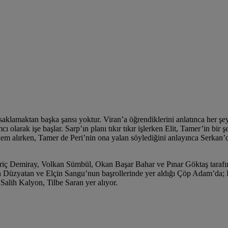
lamaktan başka şansı yoktur. Viran’a öğrendiklerini anlatınca her şey i
 olarak işe başlar. Sarp’ın planı tıkır tıkır işlerken Elit, Tamer’in bir
em alırken, Tamer de Peri’nin ona yalan söylediğini anlayınca Serkan’d
ç Demiray, Volkan Sümbül, Okan Başar Bahar ve Pınar Göktaş tarafınd
n Düzyatan ve Elçin Sangu’nun başrollerinde yer aldığı Çöp Adam’da;
alih Kalyon, Tilbe Saran yer alıyor.