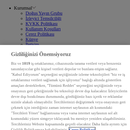
Kurumsal
Doğuş Yayın Grubu
İzleyici Temsilciliği
KVKK Politikası
Kullanım Koşulları
Çerez Politikası
Künye
İletişim
Frekans
Gizliliğinizi Önemsiyoruz
DYG Televizyonlar
NTV
Biz ve
1019
iş ortaklarımız, cihazınızda tarama verileri veya benzersiz
STAR
tanımlayıcılar gibi kişisel verileri depolar ve bunlara erişim sağlarız.
EURO STAR
"Kabul Ediyorum" seçeneğini seçtiğinizde izleme teknolojileri "biz ve iş
KRAL POP TV
ortaklarımız verileri sağlamak için işliyoruz" başlığı altında gösterilen
DYG Radyolar
amaçları desteklerken, "Tümünü Reddet" seçeneğini seçtiğinizde veya
NTV RADYO
onayınızı geri çektiğinizde bu teknoloji devre dışı kalacaktır. İzleyicilerin
KRAL FM
devre dışı bırakılması durumunda, gördüğünüz bazı içerik ve reklamlar
KRAL POP
EKSEN
sizinle alakalı olmayabilir. Tercihlerinizi değiştirmek veya onayınızı geri
VOYAGE
çekmek için istediğiniz zaman internet sayfasının alt kısmındaki
DYG Dijital
"Tercihleri Yönet" bağlantısına veya varsa internet sayfasının sol alt
ntv.com.tr
kısmındaki yüzen simgeye tıklayarak bu menüye yeniden ulaşabilirsiniz.
ntvspor.net
Tercihleriniz Website kapsamında geçerli olacaktır. Daha fazla ayrıntı için
secim.ntv.com.tr
Gizlilik Politikamıza bakabilirsiniz.
Çerez Politikasi