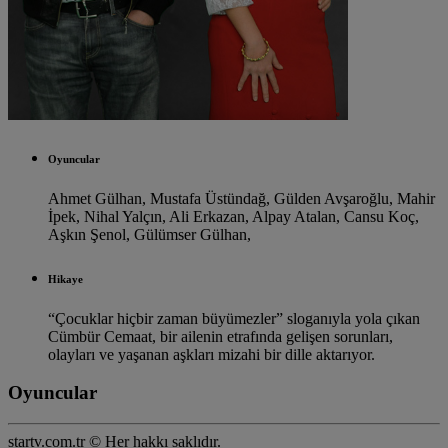
Oyuncular
Ahmet Gülhan,
Mustafa Üstündağ,
Gülden Avşaroğlu,
Mahir
İpek,
Nihal Yalçın,
Ali Erkazan,
Alpay Atalan,
Cansu Koç,
Aşkın Şenol,
Gülümser Gülhan,
Hikaye
“Çocuklar hiçbir zaman büyümezler” sloganıyla yola çıkan
Cümbür Cemaat, bir ailenin etrafında gelişen sorunları,
olayları ve yaşanan aşkları mizahi bir dille aktarıyor.
Oyuncular
startv.com.tr © Her hakkı saklıdır.