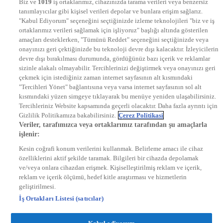
Biz ve
1019
iş ortaklarımız, cihazınızda tarama verileri veya benzersiz
STAR
tanımlayıcılar gibi kişisel verileri depolar ve bunlara erişim sağlarız.
EURO STAR
"Kabul Ediyorum" seçeneğini seçtiğinizde izleme teknolojileri "biz ve iş
KRAL POP TV
ortaklarımız verileri sağlamak için işliyoruz" başlığı altında gösterilen
DYG Radyolar
amaçları desteklerken, "Tümünü Reddet" seçeneğini seçtiğinizde veya
NTV RADYO
onayınızı geri çektiğinizde bu teknoloji devre dışı kalacaktır. İzleyicilerin
KRAL FM
KRAL POP
devre dışı bırakılması durumunda, gördüğünüz bazı içerik ve reklamlar
EKSEN
sizinle alakalı olmayabilir. Tercihlerinizi değiştirmek veya onayınızı geri
VOYAGE
çekmek için istediğiniz zaman internet sayfasının alt kısmındaki
DYG Dijital
"Tercihleri Yönet" bağlantısına veya varsa internet sayfasının sol alt
ntv.com.tr
kısmındaki yüzen simgeye tıklayarak bu menüye yeniden ulaşabilirsiniz.
ntvspor.net
Tercihleriniz Website kapsamında geçerli olacaktır. Daha fazla ayrıntı için
secim.ntv.com.tr
Gizlilik Politikamıza bakabilirsiniz.
Çerez Politikasi
startv.com.tr
Veriler, tarafımızca veya ortaklarımız tarafından şu amaçlarla
kralmuzik.com.tr
işlenir:
puhutv.com
Kesin coğrafi konum verilerini kullanmak. Belirleme amacı ile cihaz
özelliklerini aktif şekilde taramak. Bilgileri bir cihazda depolamak
ve/veya onlara cihazdan erişmek. Kişiselleştirilmiş reklam ve içerik,
reklam ve içerik ölçümü, hedef kitle araştırması ve hizmetlerin
geliştirilmesi.
İş Ortakları Listesi (satıcılar)