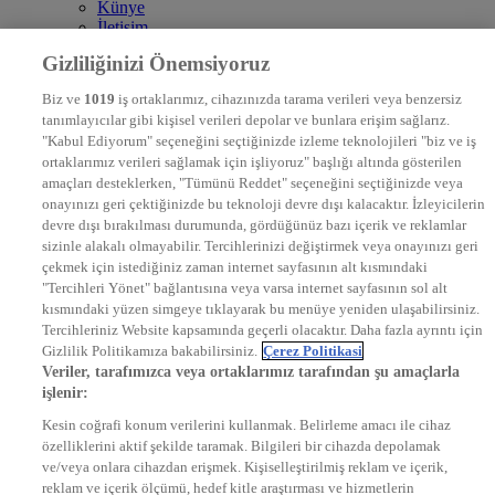
Künye
İletişim
Frekans
Gizliliğinizi Önemsiyoruz
DYG Televizyonlar
NTV
Biz ve
1019
iş ortaklarımız, cihazınızda tarama verileri veya benzersiz
STAR
tanımlayıcılar gibi kişisel verileri depolar ve bunlara erişim sağlarız.
EURO STAR
"Kabul Ediyorum" seçeneğini seçtiğinizde izleme teknolojileri "biz ve iş
KRAL POP TV
ortaklarımız verileri sağlamak için işliyoruz" başlığı altında gösterilen
DYG Radyolar
amaçları desteklerken, "Tümünü Reddet" seçeneğini seçtiğinizde veya
NTV RADYO
onayınızı geri çektiğinizde bu teknoloji devre dışı kalacaktır. İzleyicilerin
KRAL FM
KRAL POP
devre dışı bırakılması durumunda, gördüğünüz bazı içerik ve reklamlar
EKSEN
sizinle alakalı olmayabilir. Tercihlerinizi değiştirmek veya onayınızı geri
VOYAGE
çekmek için istediğiniz zaman internet sayfasının alt kısmındaki
DYG Dijital
"Tercihleri Yönet" bağlantısına veya varsa internet sayfasının sol alt
ntv.com.tr
kısmındaki yüzen simgeye tıklayarak bu menüye yeniden ulaşabilirsiniz.
ntvspor.net
Tercihleriniz Website kapsamında geçerli olacaktır. Daha fazla ayrıntı için
secim.ntv.com.tr
Gizlilik Politikamıza bakabilirsiniz.
Çerez Politikasi
startv.com.tr
Veriler, tarafımızca veya ortaklarımız tarafından şu amaçlarla
kralmuzik.com.tr
işlenir:
puhutv.com
Kesin coğrafi konum verilerini kullanmak. Belirleme amacı ile cihaz
özelliklerini aktif şekilde taramak. Bilgileri bir cihazda depolamak
ve/veya onlara cihazdan erişmek. Kişiselleştirilmiş reklam ve içerik,
reklam ve içerik ölçümü, hedef kitle araştırması ve hizmetlerin