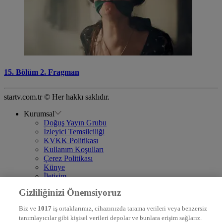
15. Bölüm 2. Fragman
startv.com.tr © Her hakkı saklıdır.
Kurumsal
Doğuş Yayın Grubu
İzleyici Temsilciliği
KVKK Politikası
Kullanım Koşulları
Çerez Politikası
Künye
İletişim
Frekans
Gizliliğinizi Önemsiyoruz
DYG Televizyonlar
NTV
Biz ve
1017
iş ortaklarımız, cihazınızda tarama verileri veya benzersiz
STAR
tanımlayıcılar gibi kişisel verileri depolar ve bunlara erişim sağlarız.
EURO STAR