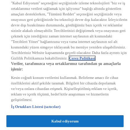
"Kabul Ediyorum" seçeneğini seçtiğinizde izleme teknolojileri "biz ve iş
KRAL POP TV
ortaklarımız verileri sağlamak için işliyoruz" başlığı altında gösterilen
DYG Radyolar
amaçları desteklerken, "Tümünü Reddet" seçeneğini seçtiğinizde veya
NTV RADYO
onayınızı geri çektiğinizde bu teknoloji devre dışı kalacaktır. İzleyicilerin
KRAL FM
KRAL POP
devre dışı bırakılması durumunda, gördüğünüz bazı içerik ve reklamlar
EKSEN
sizinle alakalı olmayabilir. Tercihlerinizi değiştirmek veya onayınızı geri
VOYAGE
çekmek için istediğiniz zaman internet sayfasının alt kısmındaki
DYG Dijital
"Tercihleri Yönet" bağlantısına veya varsa internet sayfasının sol alt
ntv.com.tr
kısmındaki yüzen simgeye tıklayarak bu menüye yeniden ulaşabilirsiniz.
ntvspor.net
Tercihleriniz Website kapsamında geçerli olacaktır. Daha fazla ayrıntı için
secim.ntv.com.tr
Gizlilik Politikamıza bakabilirsiniz.
Çerez Politikasi
startv.com.tr
Veriler, tarafımızca veya ortaklarımız tarafından şu amaçlarla
kralmuzik.com.tr
işlenir:
puhutv.com
Kesin coğrafi konum verilerini kullanmak. Belirleme amacı ile cihaz
özelliklerini aktif şekilde taramak. Bilgileri bir cihazda depolamak
ve/veya onlara cihazdan erişmek. Kişiselleştirilmiş reklam ve içerik,
reklam ve içerik ölçümü, hedef kitle araştırması ve hizmetlerin
geliştirilmesi.
İş Ortakları Listesi (satıcılar)
Kabul ediyorum