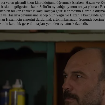
z’a acı veren gizemli kızın kim olduğunu öğrenmek isterken, Hazan ve K
ğı baskının gölgesinde kalır. Selin’in oynadığı oyunun ortaya çıkması E
rken bu kez Fazilet’le karşı karşıya gelir. Kerime’nin Hazan’a düşman 
ğız ve Hazan’a çevirmesine sebep olur. Yağız ve Hazan’a baktığında görd
 olan Hazan için annesini durdurmak artık imkansızdır. Sonunda Kerime’
e dolu karanlık gece tüm taşları yerinden oynatmak üzeredir.