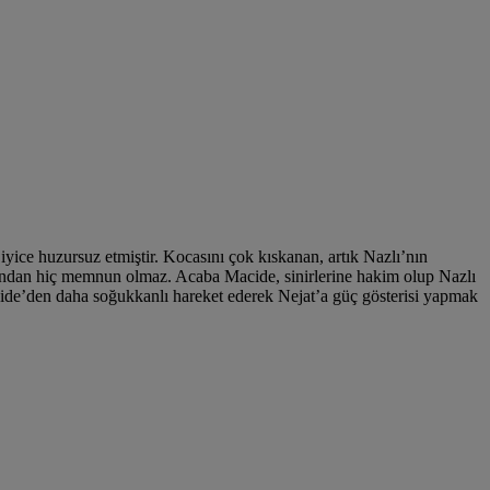
ice huzursuz etmiştir. Kocasını çok kıskanan, artık Nazlı’nın
ığından hiç memnun olmaz. Acaba Macide, sinirlerine hakim olup Nazlı
acide’den daha soğukkanlı hareket ederek Nejat’a güç gösterisi yapmak