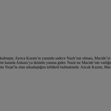
lmıştır. Ayrıca Kazım’ın yanında sadece Nazlı’nın olması, Macide’yi iy
bir kararla Ankara’ya ikisinin yanına gider. Nazlı ise Macide’nin varl
’nin Nejat’la olan arkadaşlığını tehlikeli bulmaktadır. Ancak Kazım, M