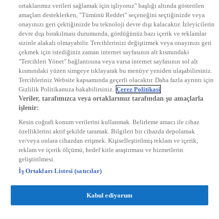
ortaklarımız verileri sağlamak için işliyoruz" başlığı altında gösterilen
DYG Radyolar
amaçları desteklerken, "Tümünü Reddet" seçeneğini seçtiğinizde veya
NTV RADYO
onayınızı geri çektiğinizde bu teknoloji devre dışı kalacaktır. İzleyicilerin
KRAL FM
KRAL POP
devre dışı bırakılması durumunda, gördüğünüz bazı içerik ve reklamlar
EKSEN
sizinle alakalı olmayabilir. Tercihlerinizi değiştirmek veya onayınızı geri
VOYAGE
çekmek için istediğiniz zaman internet sayfasının alt kısmındaki
DYG Dijital
"Tercihleri Yönet" bağlantısına veya varsa internet sayfasının sol alt
ntv.com.tr
kısmındaki yüzen simgeye tıklayarak bu menüye yeniden ulaşabilirsiniz.
ntvspor.net
Tercihleriniz Website kapsamında geçerli olacaktır. Daha fazla ayrıntı için
secim.ntv.com.tr
Gizlilik Politikamıza bakabilirsiniz.
Çerez Politikasi
startv.com.tr
Veriler, tarafımızca veya ortaklarımız tarafından şu amaçlarla
kralmuzik.com.tr
işlenir:
puhutv.com
Kesin coğrafi konum verilerini kullanmak. Belirleme amacı ile cihaz
özelliklerini aktif şekilde taramak. Bilgileri bir cihazda depolamak
ve/veya onlara cihazdan erişmek. Kişiselleştirilmiş reklam ve içerik,
reklam ve içerik ölçümü, hedef kitle araştırması ve hizmetlerin
geliştirilmesi.
İş Ortakları Listesi (satıcılar)
Kabul ediyorum