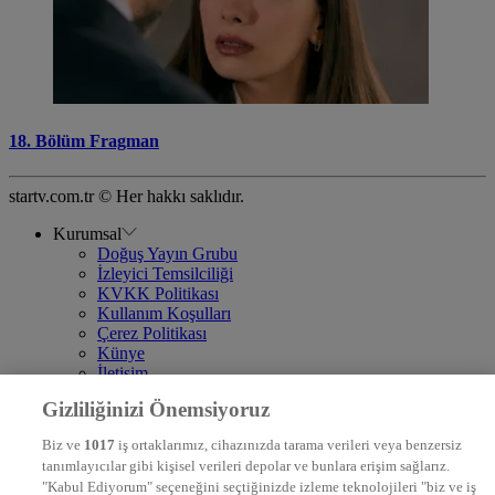
18. Bölüm Fragman
startv.com.tr © Her hakkı saklıdır.
Kurumsal
Doğuş Yayın Grubu
İzleyici Temsilciliği
KVKK Politikası
Kullanım Koşulları
Çerez Politikası
Künye
İletişim
Frekans
Gizliliğinizi Önemsiyoruz
DYG Televizyonlar
NTV
Biz ve
1017
iş ortaklarımız, cihazınızda tarama verileri veya benzersiz
STAR
tanımlayıcılar gibi kişisel verileri depolar ve bunlara erişim sağlarız.
EURO STAR
"Kabul Ediyorum" seçeneğini seçtiğinizde izleme teknolojileri "biz ve iş
KRAL POP TV