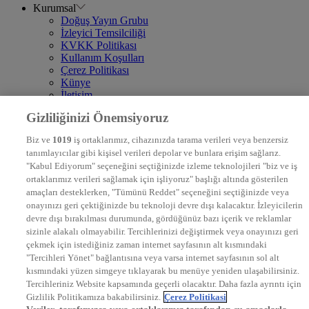
Kurumsal
Doğuş Yayın Grubu
İzleyici Temsilciliği
KVKK Politikası
Kullanım Koşulları
Çerez Politikası
Künye
İletişim
Frekans
Gizliliğinizi Önemsiyoruz
DYG Televizyonlar
NTV
Biz ve
1019
iş ortaklarımız, cihazınızda tarama verileri veya benzersiz
STAR
tanımlayıcılar gibi kişisel verileri depolar ve bunlara erişim sağlarız.
EURO STAR
"Kabul Ediyorum" seçeneğini seçtiğinizde izleme teknolojileri "biz ve iş
KRAL POP TV
ortaklarımız verileri sağlamak için işliyoruz" başlığı altında gösterilen
DYG Radyolar
amaçları desteklerken, "Tümünü Reddet" seçeneğini seçtiğinizde veya
NTV RADYO
onayınızı geri çektiğinizde bu teknoloji devre dışı kalacaktır. İzleyicilerin
KRAL FM
KRAL POP
devre dışı bırakılması durumunda, gördüğünüz bazı içerik ve reklamlar
EKSEN
sizinle alakalı olmayabilir. Tercihlerinizi değiştirmek veya onayınızı geri
VOYAGE
çekmek için istediğiniz zaman internet sayfasının alt kısmındaki
DYG Dijital
"Tercihleri Yönet" bağlantısına veya varsa internet sayfasının sol alt
ntv.com.tr
kısmındaki yüzen simgeye tıklayarak bu menüye yeniden ulaşabilirsiniz.
ntvspor.net
Tercihleriniz Website kapsamında geçerli olacaktır. Daha fazla ayrıntı için
secim.ntv.com.tr
Gizlilik Politikamıza bakabilirsiniz.
Çerez Politikasi
startv.com.tr