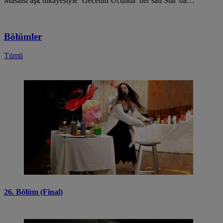
Masalsı aşk hikayesiyle ‘Gecenin Ucunda’ her salı Star’da…
Bölümler
Tümü
26. Bölüm (Final)