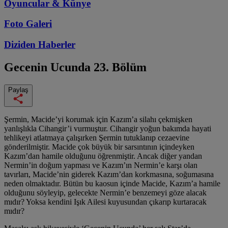
Oyuncular & Künye
Foto Galeri
Diziden
Haberler
Gecenin Ucunda
23. Bölüm
Paylaş
Şermin, Macide’yi korumak için Kazım’a silahı çekmişken
yanlışlıkla Cihangir’i vurmuştur. Cihangir yoğun bakımda hayati
tehlikeyi atlatmaya çalışırken Şermin tutuklanıp cezaevine
gönderilmiştir. Macide çok büyük bir sarsıntının içindeyken
Kazım’dan hamile olduğunu öğrenmiştir. Ancak diğer yandan
Nermin’in doğum yapması ve Kazım’ın Nermin’e karşı olan
tavırları, Macide’nin giderek Kazım’dan korkmasına, soğumasına
neden olmaktadır. Bütün bu kaosun içinde Macide, Kazım’a hamile
olduğunu söyleyip, gelecekte Nermin’e benzemeyi göze alacak
mıdır? Yoksa kendini Işık Ailesi kuyusundan çıkarıp kurtaracak
mıdır?