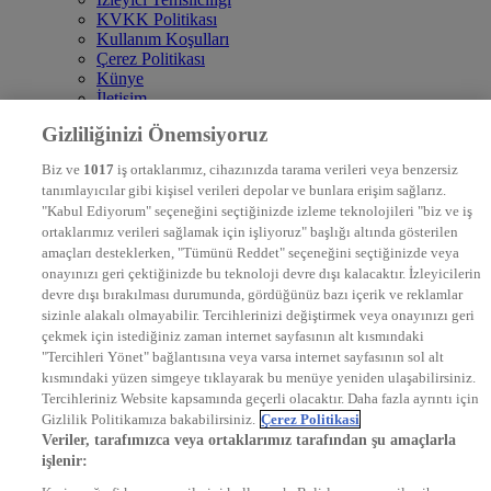
KVKK Politikası
Kullanım Koşulları
Çerez Politikası
Künye
İletişim
Frekans
Gizliliğinizi Önemsiyoruz
DYG Televizyonlar
NTV
Biz ve
1017
iş ortaklarımız, cihazınızda tarama verileri veya benzersiz
STAR
tanımlayıcılar gibi kişisel verileri depolar ve bunlara erişim sağlarız.
EURO STAR
"Kabul Ediyorum" seçeneğini seçtiğinizde izleme teknolojileri "biz ve iş
KRAL POP TV
ortaklarımız verileri sağlamak için işliyoruz" başlığı altında gösterilen
DYG Radyolar
amaçları desteklerken, "Tümünü Reddet" seçeneğini seçtiğinizde veya
NTV RADYO
onayınızı geri çektiğinizde bu teknoloji devre dışı kalacaktır. İzleyicilerin
KRAL FM
devre dışı bırakılması durumunda, gördüğünüz bazı içerik ve reklamlar
KRAL POP
EKSEN
sizinle alakalı olmayabilir. Tercihlerinizi değiştirmek veya onayınızı geri
VOYAGE
çekmek için istediğiniz zaman internet sayfasının alt kısmındaki
DYG Dijital
"Tercihleri Yönet" bağlantısına veya varsa internet sayfasının sol alt
ntv.com.tr
kısmındaki yüzen simgeye tıklayarak bu menüye yeniden ulaşabilirsiniz.
ntvspor.net
Tercihleriniz Website kapsamında geçerli olacaktır. Daha fazla ayrıntı için
secim.ntv.com.tr
Gizlilik Politikamıza bakabilirsiniz.
Çerez Politikasi
startv.com.tr
Veriler, tarafımızca veya ortaklarımız tarafından şu amaçlarla
kralmuzik.com.tr
işlenir:
puhutv.com