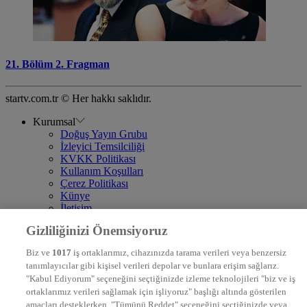
21. Bölüm 2. Fragman
startv.com.tr © Her hakkı saklıdır.
Kurumsal
Doğuş Yayın Grubu
İzleyici Temsilciliği
KVKK Politikası
Kullanım Koşulları
Çerez Politikası
Künye
İletişim
Frekans
Gizliliğinizi Önemsiyoruz
DYG Televizyonlar
NTV
Biz ve
1017
iş ortaklarımız, cihazınızda tarama verileri veya benzersiz
STAR
tanımlayıcılar gibi kişisel verileri depolar ve bunlara erişim sağlarız.
EURO STAR
"Kabul Ediyorum" seçeneğini seçtiğinizde izleme teknolojileri "biz ve iş
KRAL POP TV
ortaklarımız verileri sağlamak için işliyoruz" başlığı altında gösterilen
DYG Radyolar
amaçları desteklerken, "Tümünü Reddet" seçeneğini seçtiğinizde veya
NTV RADYO