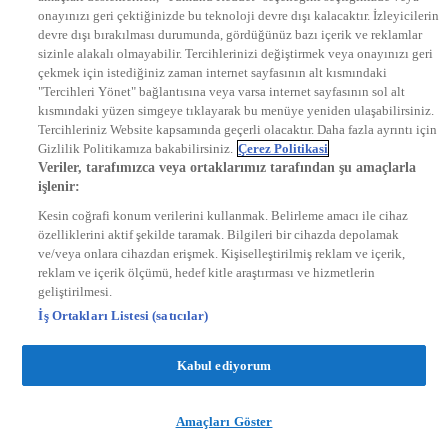
onayınızı geri çektiğinizde bu teknoloji devre dışı kalacaktır. İzleyicilerin
KRAL FM
KRAL POP
devre dışı bırakılması durumunda, gördüğünüz bazı içerik ve reklamlar
EKSEN
sizinle alakalı olmayabilir. Tercihlerinizi değiştirmek veya onayınızı geri
VOYAGE
çekmek için istediğiniz zaman internet sayfasının alt kısmındaki
DYG Dijital
"Tercihleri Yönet" bağlantısına veya varsa internet sayfasının sol alt
ntv.com.tr
kısmındaki yüzen simgeye tıklayarak bu menüye yeniden ulaşabilirsiniz.
ntvspor.net
Tercihleriniz Website kapsamında geçerli olacaktır. Daha fazla ayrıntı için
secim.ntv.com.tr
Gizlilik Politikamıza bakabilirsiniz.
Çerez Politikasi
startv.com.tr
Veriler, tarafımızca veya ortaklarımız tarafından şu amaçlarla
kralmuzik.com.tr
işlenir:
puhutv.com
Kesin coğrafi konum verilerini kullanmak. Belirleme amacı ile cihaz
özelliklerini aktif şekilde taramak. Bilgileri bir cihazda depolamak
ve/veya onlara cihazdan erişmek. Kişiselleştirilmiş reklam ve içerik,
reklam ve içerik ölçümü, hedef kitle araştırması ve hizmetlerin
geliştirilmesi.
İş Ortakları Listesi (satıcılar)
Kabul ediyorum
Amaçları Göster