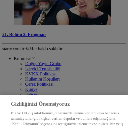
21. Bölüm 2. Fragman
startv.com.tr © Her hakkı saklıdır.
Kurumsal
Doğuş Yayın Grubu
İzleyici Temsilciliği
KVKK Politikası
Kullanım Koşulları
Çerez Politikası
Künye
İletişim
Frekans
Gizliliğinizi Önemsiyoruz
DYG Televizyonlar
NTV
Biz ve
1017
iş ortaklarımız, cihazınızda tarama verileri veya benzersiz
STAR
tanımlayıcılar gibi kişisel verileri depolar ve bunlara erişim sağlarız.
EURO STAR
"Kabul Ediyorum" seçeneğini seçtiğinizde izleme teknolojileri "biz ve iş
KRAL POP TV