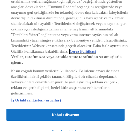
ortaklarımız verileri sağlamak için işliyoruz" başlığı altında gösterilen
DYG Radyolar
amaçları desteklerken, "Tümünü Reddet" seçeneğini seçtiğinizde veya
NTV RADYO
onayınızı geri çektiğinizde bu teknoloji devre dışı kalacaktır. İzleyicilerin
KRAL FM
KRAL POP
devre dışı bırakılması durumunda, gördüğünüz bazı içerik ve reklamlar
EKSEN
sizinle alakalı olmayabilir. Tercihlerinizi değiştirmek veya onayınızı geri
VOYAGE
çekmek için istediğiniz zaman internet sayfasının alt kısmındaki
DYG Dijital
"Tercihleri Yönet" bağlantısına veya varsa internet sayfasının sol alt
ntv.com.tr
kısmındaki yüzen simgeye tıklayarak bu menüye yeniden ulaşabilirsiniz.
ntvspor.net
Tercihleriniz Website kapsamında geçerli olacaktır. Daha fazla ayrıntı için
secim.ntv.com.tr
Gizlilik Politikamıza bakabilirsiniz.
Çerez Politikasi
startv.com.tr
Veriler, tarafımızca veya ortaklarımız tarafından şu amaçlarla
kralmuzik.com.tr
işlenir:
puhutv.com
Kesin coğrafi konum verilerini kullanmak. Belirleme amacı ile cihaz
özelliklerini aktif şekilde taramak. Bilgileri bir cihazda depolamak
ve/veya onlara cihazdan erişmek. Kişiselleştirilmiş reklam ve içerik,
reklam ve içerik ölçümü, hedef kitle araştırması ve hizmetlerin
geliştirilmesi.
İş Ortakları Listesi (satıcılar)
Kabul ediyorum