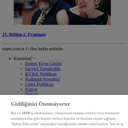
21. Bölüm 2. Fragman
startv.com.tr © Her hakkı saklıdır.
Kurumsal
Doğuş Yayın Grubu
İzleyici Temsilciliği
KVKK Politikası
Kullanım Koşulları
Çerez Politikası
Künye
İletişim
Frekans
Gizliliğinizi Önemsiyoruz
DYG Televizyonlar
NTV
Biz ve
1019
iş ortaklarımız, cihazınızda tarama verileri veya benzersiz
STAR
tanımlayıcılar gibi kişisel verileri depolar ve bunlara erişim sağlarız.
EURO STAR
"Kabul Ediyorum" seçeneğini seçtiğinizde izleme teknolojileri "biz ve iş
KRAL POP TV