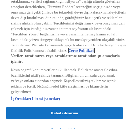
ortaklarımız verileri sağlamak için işliyoruz" başlığı altında gösterilen
DYG Radyolar
amaçları desteklerken, "Tümünü Reddet" seçeneğini seçtiğinizde veya
NTV RADYO
onayınızı geri çektiğinizde bu teknoloji devre dışı kalacaktır. İzleyicilerin
KRAL FM
KRAL POP
devre dışı bırakılması durumunda, gördüğünüz bazı içerik ve reklamlar
EKSEN
sizinle alakalı olmayabilir. Tercihlerinizi değiştirmek veya onayınızı geri
VOYAGE
çekmek için istediğiniz zaman internet sayfasının alt kısmındaki
DYG Dijital
"Tercihleri Yönet" bağlantısına veya varsa internet sayfasının sol alt
ntv.com.tr
kısmındaki yüzen simgeye tıklayarak bu menüye yeniden ulaşabilirsiniz.
ntvspor.net
Tercihleriniz Website kapsamında geçerli olacaktır. Daha fazla ayrıntı için
secim.ntv.com.tr
Gizlilik Politikamıza bakabilirsiniz.
Çerez Politikasi
startv.com.tr
Veriler, tarafımızca veya ortaklarımız tarafından şu amaçlarla
kralmuzik.com.tr
işlenir:
puhutv.com
Kesin coğrafi konum verilerini kullanmak. Belirleme amacı ile cihaz
özelliklerini aktif şekilde taramak. Bilgileri bir cihazda depolamak
ve/veya onlara cihazdan erişmek. Kişiselleştirilmiş reklam ve içerik,
reklam ve içerik ölçümü, hedef kitle araştırması ve hizmetlerin
geliştirilmesi.
İş Ortakları Listesi (satıcılar)
Kabul ediyorum