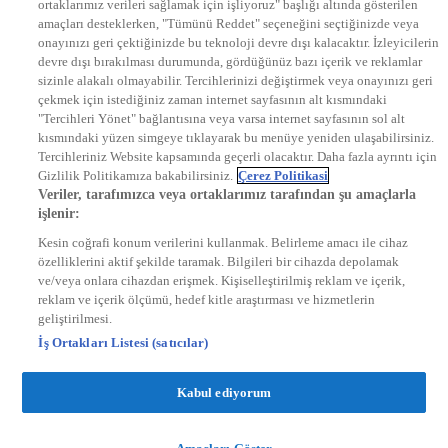
ortaklarımız verileri sağlamak için işliyoruz" başlığı altında gösterilen
DYG Radyolar
amaçları desteklerken, "Tümünü Reddet" seçeneğini seçtiğinizde veya
NTV RADYO
onayınızı geri çektiğinizde bu teknoloji devre dışı kalacaktır. İzleyicilerin
KRAL FM
KRAL POP
devre dışı bırakılması durumunda, gördüğünüz bazı içerik ve reklamlar
EKSEN
sizinle alakalı olmayabilir. Tercihlerinizi değiştirmek veya onayınızı geri
VOYAGE
çekmek için istediğiniz zaman internet sayfasının alt kısmındaki
DYG Dijital
"Tercihleri Yönet" bağlantısına veya varsa internet sayfasının sol alt
ntv.com.tr
kısmındaki yüzen simgeye tıklayarak bu menüye yeniden ulaşabilirsiniz.
ntvspor.net
Tercihleriniz Website kapsamında geçerli olacaktır. Daha fazla ayrıntı için
secim.ntv.com.tr
Gizlilik Politikamıza bakabilirsiniz.
Çerez Politikasi
startv.com.tr
Veriler, tarafımızca veya ortaklarımız tarafından şu amaçlarla
kralmuzik.com.tr
işlenir:
puhutv.com
Kesin coğrafi konum verilerini kullanmak. Belirleme amacı ile cihaz
özelliklerini aktif şekilde taramak. Bilgileri bir cihazda depolamak
ve/veya onlara cihazdan erişmek. Kişiselleştirilmiş reklam ve içerik,
reklam ve içerik ölçümü, hedef kitle araştırması ve hizmetlerin
geliştirilmesi.
İş Ortakları Listesi (satıcılar)
Kabul ediyorum