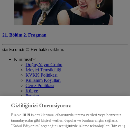
21. Bölüm 2. Fragman
startv.com.tr © Her hakkı saklıdır.
Kurumsal
Doğuş Yayın Grubu
İzleyici Temsilciliği
KVKK Politikası
Kullanım Koşulları
Çerez Politikası
Künye
İletişim
Frekans
Gizliliğinizi Önemsiyoruz
DYG Televizyonlar
NTV
Biz ve
1019
iş ortaklarımız, cihazınızda tarama verileri veya benzersiz
STAR
tanımlayıcılar gibi kişisel verileri depolar ve bunlara erişim sağlarız.
EURO STAR
"Kabul Ediyorum" seçeneğini seçtiğinizde izleme teknolojileri "biz ve iş
KRAL POP TV