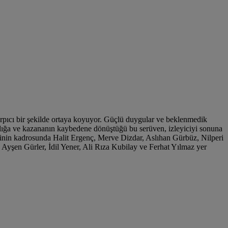
çarpıcı bir şekilde ortaya koyuyor. Güçlü duygular ve beklenmedik
ıflığa ve kazananın kaybedene dönüştüğü bu serüven, izleyiciyi sonuna
zinin kadrosunda Halit Ergenç, Merve Dizdar, Aslıhan Gürbüz, Nilperi
yşen Gürler, İdil Yener, Ali Rıza Kubilay ve Ferhat Yılmaz yer