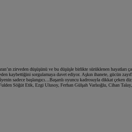
Baran’ın zirveden düşüşünü ve bu düşüşle birlikte sürüklenen hayatları 
n neden kaybettiğini sorgulamaya davet ediyor. Aşkın ihanete, gücün zay
kâyenin sadece başlangıcı…Başarılı oyuncu kadrosuyla dikkat çeken di
en Söğüt Etik, Ezgi Ulusoy, Ferhan Gülşah Varlıoğlu, Cihan Talay, A