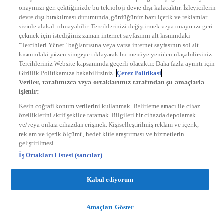
onayınızı geri çektiğinizde bu teknoloji devre dışı kalacaktır. İzleyicilerin
KRAL FM
KRAL POP
devre dışı bırakılması durumunda, gördüğünüz bazı içerik ve reklamlar
EKSEN
sizinle alakalı olmayabilir. Tercihlerinizi değiştirmek veya onayınızı geri
VOYAGE
çekmek için istediğiniz zaman internet sayfasının alt kısmındaki
DYG Dijital
"Tercihleri Yönet" bağlantısına veya varsa internet sayfasının sol alt
ntv.com.tr
kısmındaki yüzen simgeye tıklayarak bu menüye yeniden ulaşabilirsiniz.
ntvspor.net
Tercihleriniz Website kapsamında geçerli olacaktır. Daha fazla ayrıntı için
secim.ntv.com.tr
Gizlilik Politikamıza bakabilirsiniz.
Çerez Politikasi
startv.com.tr
Veriler, tarafımızca veya ortaklarımız tarafından şu amaçlarla
kralmuzik.com.tr
işlenir:
puhutv.com
Kesin coğrafi konum verilerini kullanmak. Belirleme amacı ile cihaz
özelliklerini aktif şekilde taramak. Bilgileri bir cihazda depolamak
ve/veya onlara cihazdan erişmek. Kişiselleştirilmiş reklam ve içerik,
reklam ve içerik ölçümü, hedef kitle araştırması ve hizmetlerin
geliştirilmesi.
İş Ortakları Listesi (satıcılar)
Kabul ediyorum
Amaçları Göster