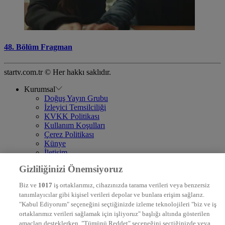
48. Bölüm Fragman
startv.com.tr © Her hakkı saklıdır.
Kurumsal
Doğuş Yayın Grubu
İzleyici Temsilciliği
KVKK Politikası
Kullanım Koşulları
Çerez Politikası
Künye
İletişim
Frekans
Gizliliğinizi Önemsiyoruz
DYG Televizyonlar
NTV
Biz ve
1017
iş ortaklarımız, cihazınızda tarama verileri veya benzersiz
STAR
tanımlayıcılar gibi kişisel verileri depolar ve bunlara erişim sağlarız.
EURO STAR
"Kabul Ediyorum" seçeneğini seçtiğinizde izleme teknolojileri "biz ve iş
KRAL POP TV
ortaklarımız verileri sağlamak için işliyoruz" başlığı altında gösterilen
DYG Radyolar
amaçları desteklerken, "Tümünü Reddet" seçeneğini seçtiğinizde veya
NTV RADYO